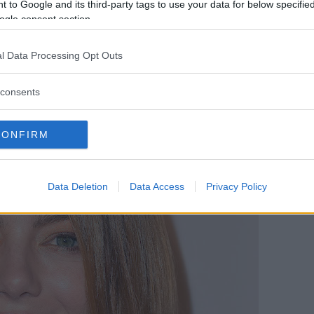
 to Google and its third-party tags to use your data for below specifi
ogle consent section.
one
l Data Processing Opt Outs
consents
CONFIRM
Data Deletion
Data Access
Privacy Policy