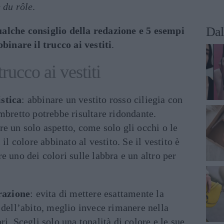
 du rôle
.
Dal
alche consiglio della redazione e 5 esempi
bbinare il trucco ai vestiti
.
rucco ai vestiti
stica
: abbinare un vestito rosso ciliegia con
ombretto potrebbe risultare ridondante.
re un solo aspetto, come solo gli occhi o le
 il colore abbinato al vestito. Se il vestito è
e uno dei colori sulle labbra e un altro per
razione
: evita di mettere esattamente la
e dell’abito, meglio invece rimanere nella
ri. Scegli solo una tonalità di colore e le sue