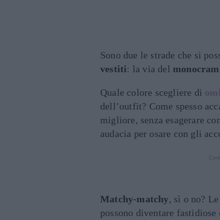
Sono due le strade che si pos
vestiti
: la via del
monocrama
Quale colore scegliere di
omb
dell’outfit? Come spesso accad
migliore, senza esagerare con
audacia per osare con gli acc
Cont
Matchy-matchy
, sì o no? L
possono diventare fastidiose 