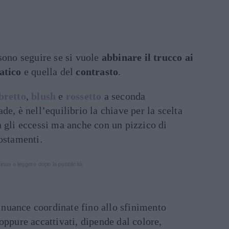
sono seguire se si vuole
abbinare il trucco ai
tico
e quella del
contrasto
.
retto
,
blush
e
rossetto
a seconda
e, è nell’equilibrio la chiave per la scelta
 gli eccessi ma anche con un pizzico di
ostamenti.
inua a leggere dopo la pubblicità
e nuance coordinate fino allo sfinimento
oppure accattivati, dipende dal colore,