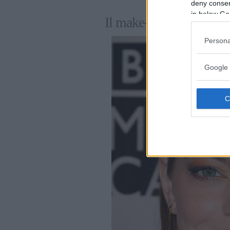
deny consent
in below Go
Il make-up di Emma St
Persona
Google 