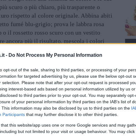
più scuro o più chiaro, più trasparente o
uro rispetto al colore originale. Abbina abiti
etto fumé blu-grigio; prova le labbra rosa
 o il rossetto rosso scuro con un vestito
e ancora più il risultato, mescola i colori
, come un ombretto rosa con abiti marroni.
it -
Do Not Process My Personal Information
r mettere in risalto un colore, meglio che il
to opt-out of the sale, sharing to third parties, or processing of your per
celto nella palette dei neutri. Con labbra
formation for targeted advertising by us, please use the below opt-out s
asparenti, tenui o colori pesca sugli occhi e
r selection. Please note that after your opt-out request is processed y
 chiari, scegli un rossetto nude. Tuttavia, se
eing interest-based ads based on personal information utilized by us or
disclosed to third parties prior to your opt-out. You may separately opt-
 neutro, meglio aggiungere colore al trucco
losure of your personal information by third parties on the IAB’s list of
sbiaditi. Abbina il rossetto o l’ombretto a un
. This information may also be disclosed by us to third parties on the
IA
Participants
that may further disclose it to other third parties.
 that this website/app uses one or more Google services and may gath
 ai vestiti come una star
including but not limited to your visit or usage behaviour. You may click 