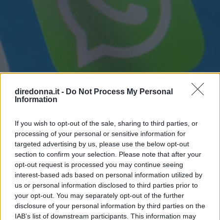
diredonna.it -
Do Not Process My Personal
Information
If you wish to opt-out of the sale, sharing to third parties, or
processing of your personal or sensitive information for
GOSSIP
targeted advertising by us, please use the below opt-out
Fatti notare! Le frasi per stati
section to confirm your selection. Please note that after your
opt-out request is processed you may continue seeing
WhatsApp che tutti
interest-based ads based on personal information utilized by
us or personal information disclosed to third parties prior to
commenteranno
your opt-out. You may separately opt-out of the further
disclosure of your personal information by third parties on the
IAB’s list of downstream participants. This information may
Alcuni consigli relativi alle frasi per stati di WhatsApp: