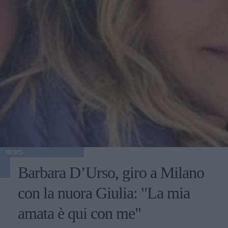
NEWS
Barbara D’Urso, giro a Milano
con la nuora Giulia: "La mia
amata è qui con me"