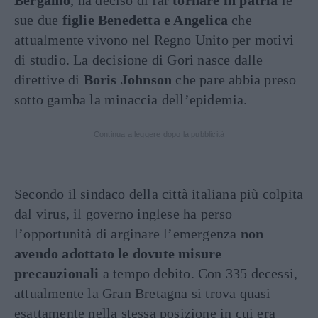
Bergamo
, ha deciso di far
tornare in patria
le
sue due
figlie Benedetta e Angelica
che
attualmente vivono nel Regno Unito per motivi
di studio. La decisione di Gori nasce dalle
direttive di
Boris Johnson
che pare abbia preso
sotto gamba la minaccia dell’epidemia.
Continua a leggere dopo la pubblicità
Secondo il sindaco della città italiana più colpita
dal virus, il governo inglese ha perso
l’opportunità di arginare l’emergenza
non
avendo adottato le dovute misure
precauzionali
a tempo debito. Con 335 decessi,
attualmente la Gran Bretagna si trova quasi
esattamente nella stessa posizione in cui era