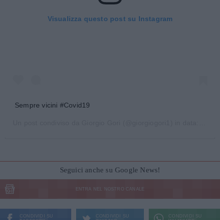
Visualizza questo post su Instagram
Sempre vicini #Covid19
Un post condiviso da
Giorgio Gori
(@giorgiogori1) in data:
12 Ma
Seguici anche su Google News!
ENTRA NEL NOSTRO CANALE
CONDIVIDI SU
CONDIVIDI SU
CONDIVIDI SU