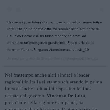
Grazie a @vanityfairitalia per questa iniziativa: siamo tutti a
fare il tifo per la nostra città ma siamo anche tutti parte di
un unico Paese e di un unico mondo, chiamati ad
affrontare un’emergenza gravissima. E solo uniti ce la
faremo. #iosonoBergamo #iorestoacasa #covid_19
Un post condiviso da
Giorgio Gori
(@giorgiogori1) in data:
12 Ma
Nel frattempo anche altri sindaci e leader
regionali in Italia si stanno schierando in prima
linea affinché i cittadini rispettino le linee
dettate dal governo.
Vincenzo De Luca
,
presidente della regione Campania, ha
minacciato di militarizzare l’intero territorio,