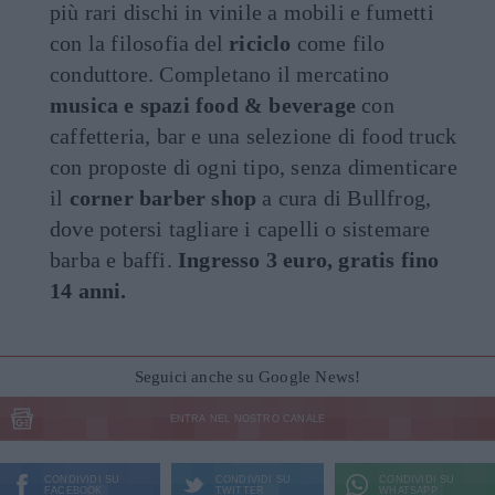
più rari dischi in vinile a mobili e fumetti
con la filosofia del
riciclo
come filo
conduttore. Completano il mercatino
musica e spazi food & beverage
con
caffetteria, bar e una selezione di food truck
con proposte di ogni tipo, senza dimenticare
il
corner barber shop
a cura di Bullfrog,
dove potersi tagliare i capelli o sistemare
barba e baffi.
Ingresso 3 euro, gratis fino
14 anni.
Seguici anche su Google News!
ENTRA NEL NOSTRO CANALE
CONDIVIDI SU
CONDIVIDI SU
CONDIVIDI SU
FACEBOOK
TWITTER
WHATSAPP