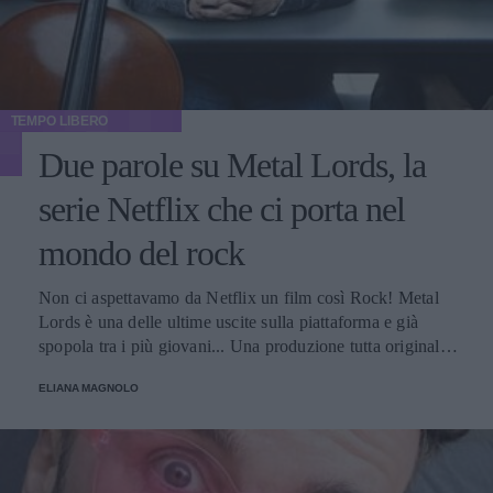
TEMPO LIBERO
Due parole su Metal Lords, la
serie Netflix che ci porta nel
mondo del rock
Non ci aspettavamo da Netflix un film così Rock! Metal
Lords è una delle ultime uscite sulla piattaforma e già
spopola tra i più giovani... Una produzione tutta originale,
che si distacca dagli stereotipi e ci fa veramente conoscere
ELIANA MAGNOLO
il mondo della musica metal.