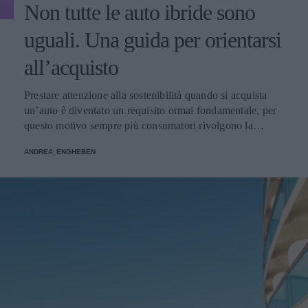
Non tutte le auto ibride sono
uguali. Una guida per orientarsi
all’acquisto
Prestare attenzione alla sostenibilità quando si acquista
un’auto è diventato un requisito ormai fondamentale, per
questo motivo sempre più consumatori rivolgono la
propria attenzione alle auto ibride, ma come orientarsi
ANDREA_ENGHEBEN
all’interno dell’offerta? Ecco una breve guida per scegliere
l’auto ibrida giusta per voi.