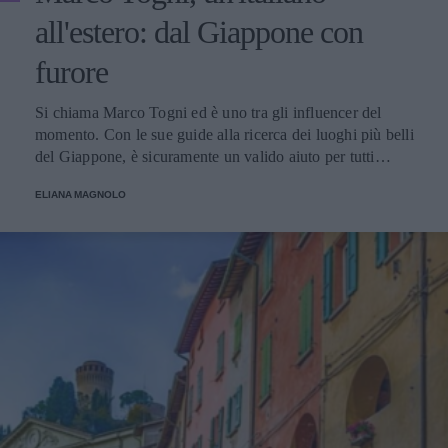
all'estero: dal Giappone con
furore
Si chiama Marco Togni ed è uno tra gli influencer del
momento. Con le sue guide alla ricerca dei luoghi più belli
del Giappone, è sicuramente un valido aiuto per tutti
coloro che vogliono viaggiare verso questa perla
ELIANA MAGNOLO
dell'Oriente.