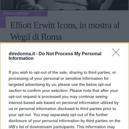
TEMPO LIBERO
Elliott Erwitt Icons, in mostra al
Wegil di Roma
Fino al 17 maggio 2020, esposti gli scatti più celebri del
diredonna.it -
Do Not Process My Personal
fotografo, da Grace Kelly fino a Marilyn Monroe
Information
FRANCESCA ROMANA BUFFETTI
If you wish to opt-out of the sale, sharing to third parties, or
processing of your personal or sensitive information for
targeted advertising by us, please use the below opt-out
section to confirm your selection. Please note that after your
opt-out request is processed you may continue seeing
interest-based ads based on personal information utilized by
us or personal information disclosed to third parties prior to
your opt-out. You may separately opt-out of the further
disclosure of your personal information by third parties on the
IAB’s list of downstream participants. This information may