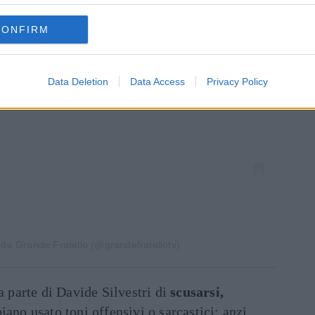
CONFIRM
za questo post su Instagram
Data Deletion
Data Access
Privacy Policy
 da Grande Fratello (@grandefratellotv)
 parte di Davide Silvestri di
scusarsi,
ano usato toni offensivi o sarcastici: anzi,