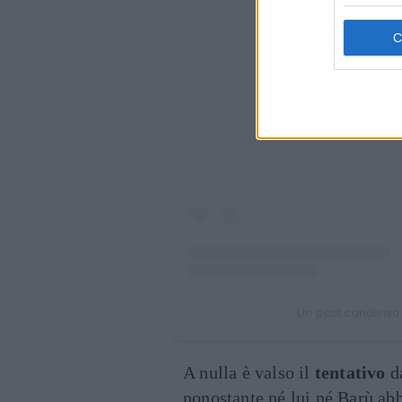
Visualiz
Un post condiviso
A nulla è valso il
tentativo
da
nonostante né lui né Barù abbi