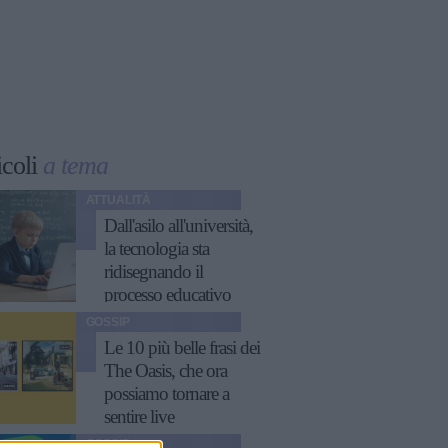
icoli
a tema
ATTUALITÀ
Dall'asilo all'università,
la tecnologia sta
ridisegnando il
processo educativo
GOSSIP
Le 10 più belle frasi dei
The Oasis, che ora
possiamo tornare a
sentire live
GOSSIP