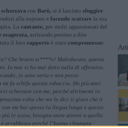
e
scherzava
con
Barù,
si è lasciato
sfuggire
gendosi alla soprano e
facendo scattare
la sua
opita. La
cantante,
per molti appassionati del
e esagerata,
arrivando persino a dire
tuta il loro
rapporto
è stato
compromesso:
Art
ta? Che brutto st****o! Maleducato, questa
ro. Io non vi ho mai detto nulla di offensivo.
ocando, io sono seria e non posso
a mi fa schifo questa robaccia. Ho più anni
evi scherzare con me, perché altrimenti io
prossima volta che me lo dici ti giuro che ti
ù con me hai spesso la lingua lunga e questo
 più le scuse, bisogna stare attenti a quello
si è arrabbiata perché l’hanno chiamata