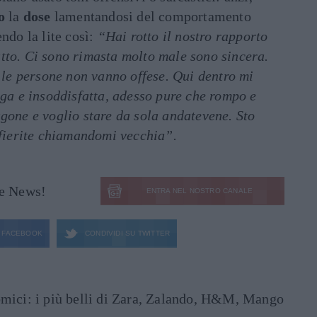
o
la
dose
lamentandosi del comportamento
ndo la lite così:
“Hai rotto il nostro rapporto
tto. Ci sono rimasta molto male sono sincera.
, le persone non vanno offese. Qui dentro mi
ega e insoddisfatta, adesso pure che rompo e
gone e voglio stare da sola andatevene. Sto
nfierite chiamandomi vecchia”.
le News!
ENTRA NEL NOSTRO CANALE
FACEBOOK
CONDIVIDI SU
TWITTER
mici: i più belli di Zara, Zalando, H&M, Mango