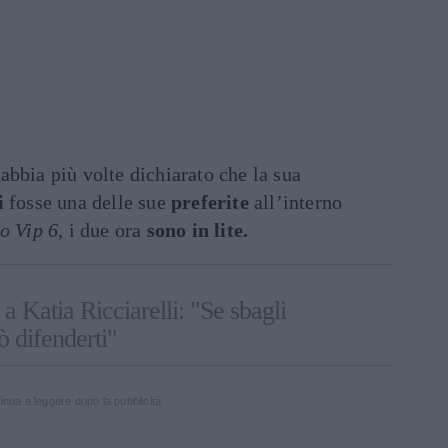
abbia più volte dichiarato che la sua
i
fosse una delle sue
preferite
all’interno
o Vip 6
, i due ora
sono in lite.
 a Katia Ricciarelli: "Se sbagli
ò difenderti"
inua a leggere dopo la pubblicità