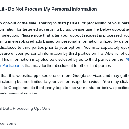
furio perché mi avete detto vecchietta.
it -
Do Not Process My Personal Information
to il limite. State attenti a come parlate,
o, ma almeno fatemi essere addolorata.
to opt-out of the sale, sharing to third parties, or processing of your per
 persone diamo il bell’esempio”.
formation for targeted advertising by us, please use the below opt-out s
r selection. Please note that after your opt-out request is processed y
eing interest-based ads based on personal information utilized by us or
disclosed to third parties prior to your opt-out. You may separately opt-
losure of your personal information by third parties on the IAB’s list of
. This information may also be disclosed by us to third parties on the
IA
Participants
that may further disclose it to other third parties.
 that this website/app uses one or more Google services and may gath
including but not limited to your visit or usage behaviour. You may click 
 to Google and its third-party tags to use your data for below specifi
ogle consent section.
l Data Processing Opt Outs
consents