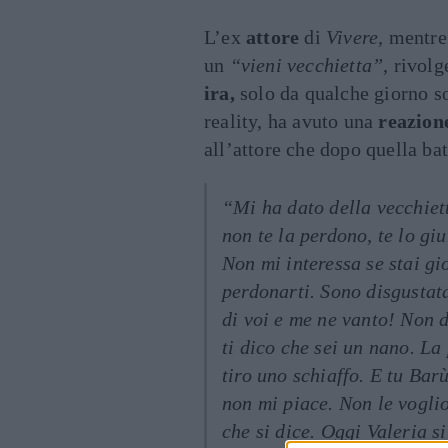
L’ex
attore
di
Vivere,
mentr
un
“vieni vecchietta”
, rivol
ira,
solo da qualche giorno s
reality, ha avuto una
reazion
all’attore che dopo quella bat
“Mi ha dato della vecchiet
non te la perdono, te lo giu
Non mi interessa se stai gi
perdonarti. Sono disgustat
di voi e me ne vanto! Non d
ti dico che sei un nano. La 
tiro uno schiaffo. E tu Bar
non mi piace. Non le voglio
che si dice. Oggi Valeria 