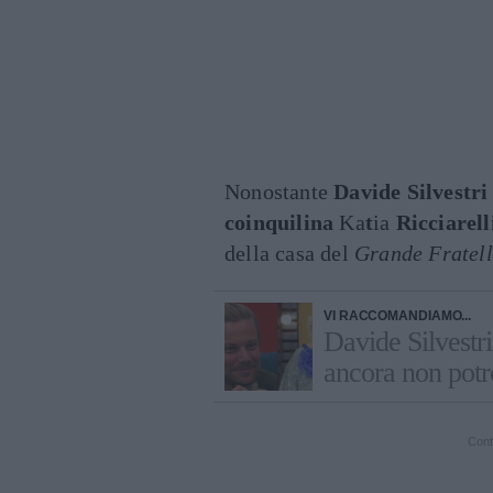
Nonostante
Davide Silvestri
coinquilina
Ka
t
ia
Ricciarell
della casa del
Grande Fratell
VI RACCOMANDIAMO...
Davide Silvestri
ancora non potr
Cont