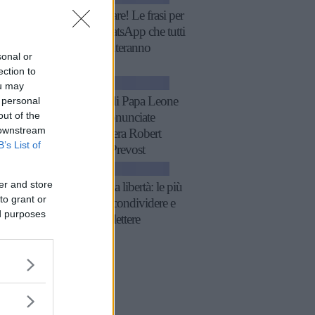
Fatti notare! Le frasi per
stati WhatsApp che tutti
commenteranno
sonal or
ection to
ATTUALITÀ
ou may
11 frasi di Papa Leone
 personal
out of the
XIV, pronunciate
 downstream
quando era Robert
B’s List of
Francis Prevost
ATTUALITÀ
er and store
Frasi sulla libertà: le più
to grant or
belle da condividere e
ed purposes
su cui riflettere