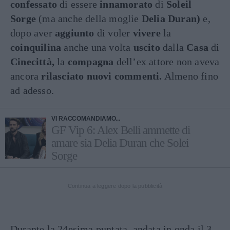
confessato
di essere
innamorato
di
Soleil
Sorge
(ma anche della moglie
Delia Duran)
e,
dopo aver
aggiunto
di voler
vivere
la
coinquilina
anche una volta
uscito
dalla
Casa
di
Cinecittà,
la
compagna
dell’ex attore non aveva
ancora
rilasciato nuovi commenti.
Almeno fino
ad adesso.
VI RACCOMANDIAMO...
GF Vip 6: Alex Belli ammette di
amare sia Delia Duran che Solei
Sorge
Continua a leggere dopo la pubblicità
Durante la 24esima puntata, andata in onda il 3