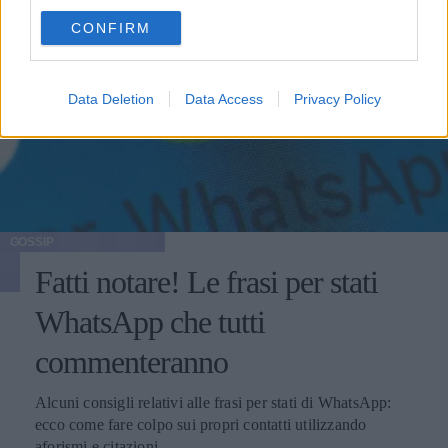
use your data for below specified purposes in below Google
CONFIRM
consent section.
Data Deletion
Data Access
Privacy Policy
GOSSIP
Fatti notare! Le frasi per stati
WhatsApp che tutti
commenteranno
Alcuni consigli relativi alle frasi per stati di WhatsApp:
ecco come fare colpo sui propri contatti utilizzando
aforismi e citazioni.