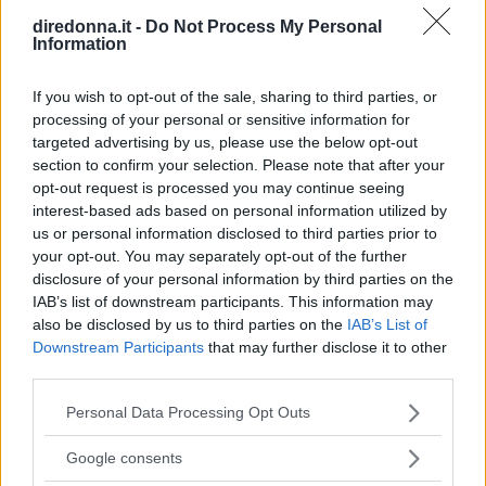
Oasis, che ora possiamo tornare
diredonna.it -
Do Not Process My Personal
Information
a sentire live
If you wish to opt-out of the sale, sharing to third parties, or
processing of your personal or sensitive information for
Mentre The Oasis si esibiscono in tutto il mondo, tornando
targeted advertising by us, please use the below opt-out
sui palchi con la loro musica, abbiamo scelto le 10 più
section to confirm your selection. Please note that after your
belle frasi delle loro canzoni: quali sono le vostre?
opt-out request is processed you may continue seeing
interest-based ads based on personal information utilized by
PERDITA DURANGO
us or personal information disclosed to third parties prior to
your opt-out. You may separately opt-out of the further
disclosure of your personal information by third parties on the
IAB’s list of downstream participants. This information may
also be disclosed by us to third parties on the
IAB’s List of
Downstream Participants
that may further disclose it to other
third parties.
Please note that this website/app uses one or more Google
Personal Data Processing Opt Outs
services and may gather and store information including but
not limited to your visit or usage behaviour. You may click to
Google consents
grant or deny consent to Google and its third-party tags to