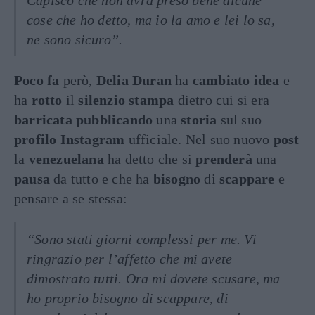
Capisco che non avrà preso bene alcune
cose che ho detto, ma io la amo e lei lo sa,
ne sono sicuro”.
Poco fa
però,
Delia Duran
ha
cambiato idea
e
ha
rotto
il
silenzio stampa
dietro cui si era
barricata pubblicando
una
storia
sul suo
profilo Instagram
ufficiale. Nel suo nuovo
post
la
venezuelana
ha detto che si
prenderà
una
pausa
da tutto e che ha
bisogno
di
scappare
e
pensare a se stessa:
“Sono stati giorni complessi per me. Vi
ringrazio per l’affetto che mi avete
dimostrato tutti. Ora mi dovete scusare, ma
ho proprio bisogno di scappare, di