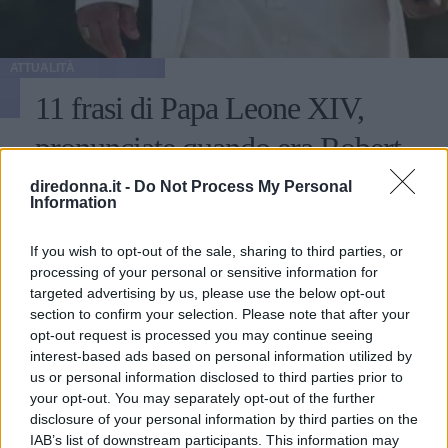
ATTUALITÀ
11 frasi di Papa Leone XIV,
pronunciate quando era Robert
Francis Prevost
diredonna.it -
Do Not Process My Personal
Information
Chi è e cosa ha detto in passato Robert Francis Prevost,
ovvero il nuovo Papa Leone XIV che succede a Papa
If you wish to opt-out of the sale, sharing to third parties, or
processing of your personal or sensitive information for
Francesco I: le citazioni su migranti, ambiente, diritti e
targeted advertising by us, please use the below opt-out
fede.
PERDITA DURANGO
section to confirm your selection. Please note that after your
opt-out request is processed you may continue seeing
interest-based ads based on personal information utilized by
us or personal information disclosed to third parties prior to
your opt-out. You may separately opt-out of the further
disclosure of your personal information by third parties on the
IAB’s list of downstream participants. This information may