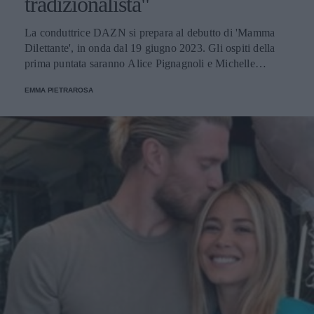
tradizionalista"
La conduttrice DAZN si prepara al debutto di 'Mamma
Dilettante', in onda dal 19 giugno 2023. Gli ospiti della
prima puntata saranno Alice Pignagnoli e Michelle
Hunziker: "Mi accompagnerebbe in sala parto per tenermi
EMMA PIETRAROSA
compagnia", ha detto parlando della conduttrice.