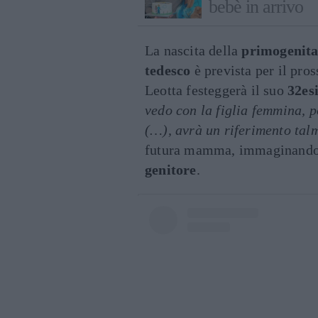
bebè in arrivo
La nascita della
primogenit
tedesco
è prevista per il pro
Leotta festeggerà il suo
32es
vedo con la figlia femmina, po
(…), avrà un riferimento tal
futura mamma, immaginando
genitore
.