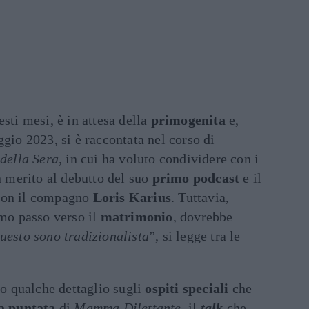
esti mesi, è in attesa della
primogenita
e,
ggio 2023, si è raccontata nel corso di
della Sera
, in cui ha voluto condividere con i
in merito al debutto del suo
primo
podcast
e il
on il compagno
Loris Karius
. Tuttavia,
imo passo verso il
matrimonio
, dovrebbe
questo sono tradizionalista
”, si legge tra le
to qualche dettaglio sugli
ospiti
speciali
che
a puntata
di
Mamma Dilettante
, il
talk
che