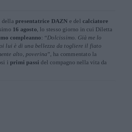
a
della
presentatrice DAZN
e del
calciatore
ssimo
16 agosto
, lo stesso giorno in cui Diletta
imo compleanno
: “
Dolcissimo. Già me lo
i lui è di una bellezza da togliere il fiato
mente alto, poverina
”, ha commentato la
si i
primi passi
del compagno nella vita da