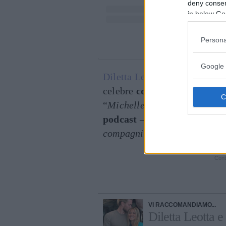
deny consent
in below Go
Persona
Un post condiviso
Google 
Diletta Leotta
, inoltre, si è 
celebre
conduttrice Mediase
“
Michelle riempie la stanza d
podcast
– “
Mi ha detto che 
compagnia. È una mamma e u
Cont
VI RACCOMANDIAMO...
Diletta Leotta e 