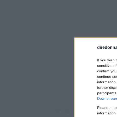
diredonna.
If you wish 
Visualiz
sensitive in
confirm you
continue se
information 
further disc
participants
Downstream 
Please note
information 