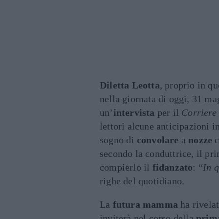
Diletta
Leotta
, proprio in qu
nella giornata di oggi, 31 ma
un’
intervista
per il
Corriere 
lettori alcune anticipazioni 
sogno di
convolare
a
nozze
c
secondo la conduttrice, il pr
compierlo il
fidanzato
: “
In 
righe del quotidiano.
La
futura mamma
ha rivela
inviterà nel corso della
prim