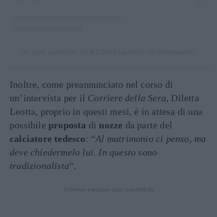
Un post condiviso da 🌸Diletta Leotta🌸 (@dilettaleotta)
Inoltre, come preannunciato nel corso di
un’intervista per il
Corriere della Sera
, Diletta
Leotta, proprio in questi mesi, è in attesa di una
possibile
proposta
di
nozze
da parte del
calciatore
tedesco
: “
Al matrimonio ci penso, ma
deve chiedermelo lui. In questo sono
tradizionalista
”.
Continua a leggere dopo la pubblicità