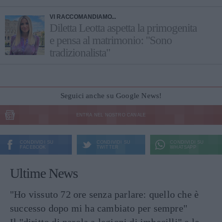
VI RACCOMANDIAMO...
Diletta Leotta aspetta la primogenita
e pensa al matrimonio: "Sono
tradizionalista"
Seguici anche su Google News!
ENTRA NEL NOSTRO CANALE
CONDIVIDI SU
CONDIVIDI SU
CONDIVIDI SU
FACEBOOK
TWITTER
WHATSAPP
Ultime News
"Ho vissuto 72 ore senza parlare: quello che è
successo dopo mi ha cambiato per sempre"
Il "diritto di parola a legioni di imbecilli" e le