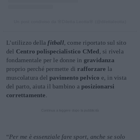
Un post condiviso da 🌸Diletta Leotta🌸 (@dilettaleotta)
L’utilizzo della
fitball
, come riportato sul sito
del
Centro polispecialistico
CMed
, si rivela
fondamentale per le donne in
gravidanza
proprio perché permette di
rafforzare
la
muscolatura del
pavimento
pelvico
e, in vista
del parto, aiuta il bambino a
posizionarsi
correttamente
.
Continua a leggere dopo la pubblicità
“
Per me è essenziale fare sport, anche se solo