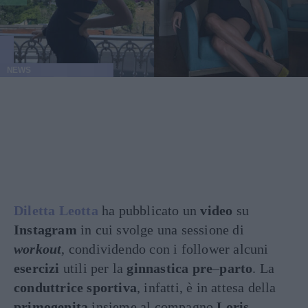
NEWS
Diletta Leotta
ha pubblicato un
video
su
Instagram
in cui svolge una sessione di
workout
, condividendo con i follower alcuni
esercizi
utili per la
ginnastica
pre
–
parto
. La
conduttrice sportiva
, infatti, è in attesa della
primogenita
insieme al compagno
Loris