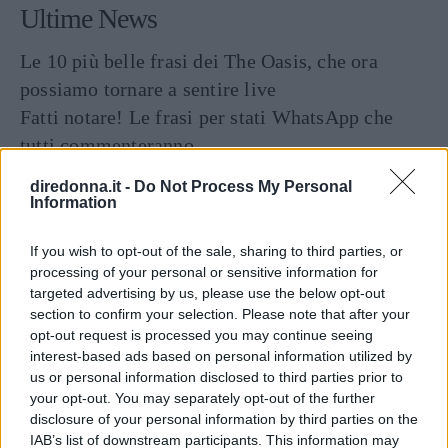
Ultime News
Le 10 più belle frasi dei The Oasis, che ora
possiamo tornare a sentire live
Fatti notare! Le frasi per stati WhatsApp che
tutti commenteranno
11 frasi di Papa Leone XIV, pronunciate quando
diredonna.it -
Do Not Process My Personal
era Robert Francis Prevost
Information
Frasi sulla libertà: le più belle da condividere e
If you wish to opt-out of the sale, sharing to third parties, or
su cui riflettere
processing of your personal or sensitive information for
Tailleur cerimonia 2025 economici: i più belli di
targeted advertising by us, please use the below opt-out
Zara, Zalando, H&M, Mango e altri
section to confirm your selection. Please note that after your
opt-out request is processed you may continue seeing
interest-based ads based on personal information utilized by
us or personal information disclosed to third parties prior to
your opt-out. You may separately opt-out of the further
disclosure of your personal information by third parties on the
IAB’s list of downstream participants. This information may