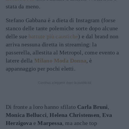
stata da meno.
Stefano Gabbana è a dieta di Instagram (forse
stanco delle tante polemiche sorte dopo alcune
delle sue
battute più caustiche
) e dal brand non
arriva nessuna diretta in streaming: la
passerella, allestita al Metropol, come evento a
latere della
Milano Moda Donna
, è
appannaggio per pochi eletti.
Continua a leggere dopo la pubblicità
Di fronte a loro hanno sfilato
Carla Bruni
,
Monica Bellucci
,
Helena Christensen
,
Eva
Herzigova
e
Marpessa
,
ma anche top