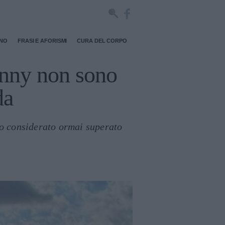
RNO
FRASI E AFORISMI
CURA DEL CORPO
kinny non sono
da
po considerato ormai superato