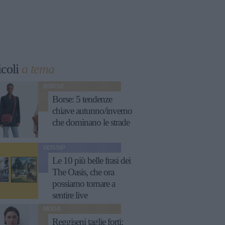
icoli
a tema
BORSE
Borse: 5 tendenze
chiave autunno/inverno
che dominano le strade
GOSSIP
Le 10 più belle frasi dei
The Oasis, che ora
possiamo tornare a
sentire live
MODA
Reggiseni taglie forti: