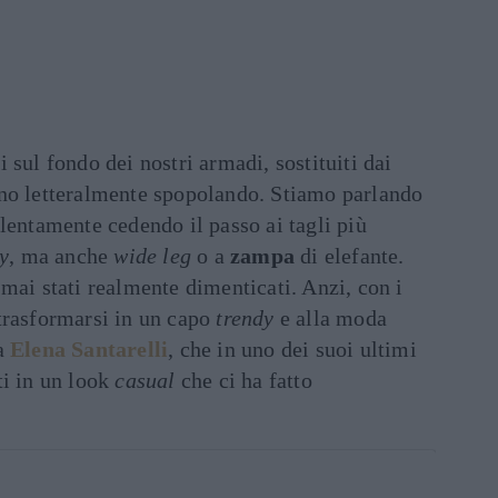
 sul fondo dei nostri armadi, sostituiti dai
no letteralmente spopolando. Stiamo parlando
 lentamente cedendo il passo ai tagli più
y
, ma anche
wide leg
o a
zampa
di elefante.
mai stati realmente dimenticati. Anzi, con i
trasformarsi in un capo
trendy
e alla moda
a
Elena Santarelli
, che in uno dei suoi ultimi
ti in un look
casual
che ci ha fatto