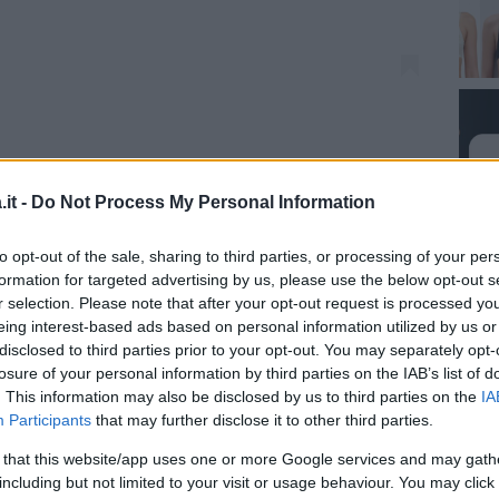
o da Elenasantarelli (@elenasantarelli)
it -
Do Not Process My Personal Information
i fronte ad una meravigliosa vista sui tetti di
to opt-out of the sale, sharing to third parties, or processing of your per
formation for targeted advertising by us, please use the below opt-out s
imostrazione di come si possa dare una
r selection. Please note that after your opt-out request is processed y
, da molti ormai considerati
superati
.
eing interest-based ads based on personal information utilized by us or
i pantaloni dal
lavaggio scuro
e a
vita alta
,
disclosed to third parties prior to your opt-out. You may separately opt-
losure of your personal information by third parties on the IAB’s list of
 in un paio di
stivali
in pelle scura, alti fin
. This information may also be disclosed by us to third parties on the
IA
poi, abbinato ad un semplice
maglioncino
nero
Participants
that may further disclose it to other third parties.
i lana
color grigio mélange, arricchita da una
 that this website/app uses one or more Google services and may gath
che.
including but not limited to your visit or usage behaviour. You may click 