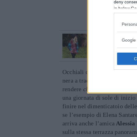
deny consent
in below Go
Cont
Persona
VI RACCOMANDIAMO...
Google 
Il cappotto tarta
di tendenza per 
Occhiali da sole, capelli rac
nera a tracolla e il gioco è 
rendere
chic
anche il look pi
una giornata di sole di inizio
finire nel dimenticatoio dell
se l’esempio di Elena Santare
arriva anche l’amica
Alessia
sulla stessa terrazza panoram