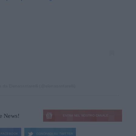
o da Elenasantarelli (@elenasantarelli)
le News!
ENTRA NEL NOSTRO CANALE
FACEBOOK
CONDIVIDI SU
TWITTER