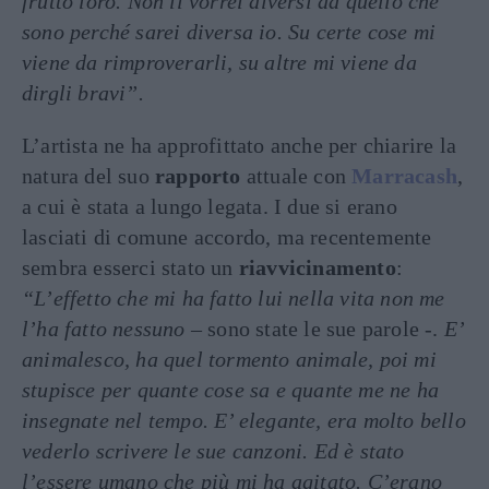
frutto loro. Non li vorrei diversi da quello che
sono perché sarei diversa io. Su certe cose mi
viene da rimproverarli, su altre mi viene da
dirgli bravi”.
L’artista ne ha approfittato anche per chiarire la
natura del suo
rapporto
attuale con
Marracash
,
a cui è stata a lungo legata. I due si erano
lasciati di comune accordo, ma recentemente
sembra esserci stato un
riavvicinamento
:
“L’effetto che mi ha fatto lui nella vita non me
l’ha fatto nessuno
– sono state le sue parole -.
E’
animalesco, ha quel tormento animale, poi mi
stupisce per quante cose sa e quante me ne ha
insegnate nel tempo. E’ elegante, era molto bello
vederlo scrivere le sue canzoni. Ed è stato
l’essere umano che più mi ha agitato. C’erano