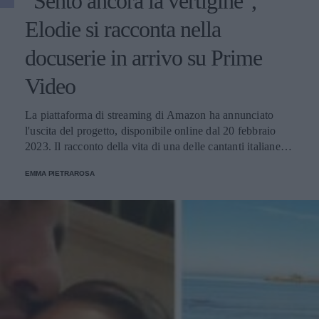
"Sento ancora la vertigine",
Elodie si racconta nella
docuserie in arrivo su Prime
Video
La piattaforma di streaming di Amazon ha annunciato
l'uscita del progetto, disponibile online dal 20 febbraio
2023. Il racconto della vita di una delle cantanti italiane
contemporanee più affermate arriva dopo l'uscita del suon
EMMA PIETRAROSA
nuovo disco e la sua partecipazione al Festival di Sanremo.