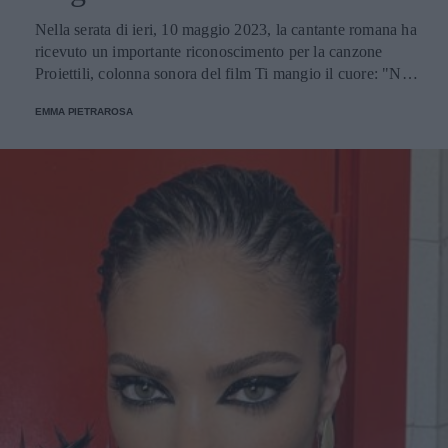
Nella serata di ieri, 10 maggio 2023, la cantante romana ha
ricevuto un importante riconoscimento per la canzone
Proiettili, colonna sonora del film Ti mangio il cuore: "Non
me l’aspettavo perché io non vinco mai nulla", ha esordito
EMMA PIETRAROSA
incredula sul palco di Cinecittà.