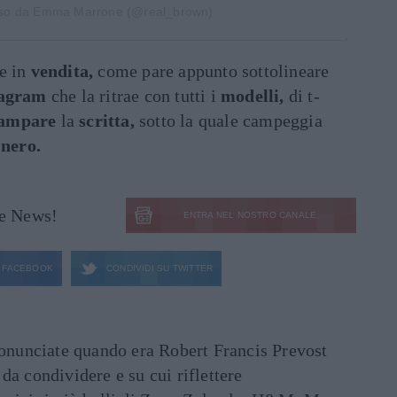
iso da Emma Marrone (@real_brown)
e in
vendita,
come pare appunto sottolineare
tagram
che la ritrae con tutti i
modelli,
di t-
tampare
la
scritta,
sotto la quale campeggia
e
nero.
le News!
ENTRA NEL NOSTRO CANALE
FACEBOOK
CONDIVIDI SU
TWITTER
ronunciate quando era Robert Francis Prevost
e da condividere e su cui riflettere