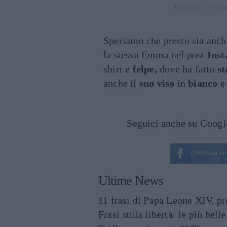
Un post condiv
Speriamo che presto sia anch
la stessa Emma nel post
Ins
shirt e
felpe,
dove ha fatto
s
anche il
suo viso
in
bianco
Seguici anche su Goog
CONDIVIDI SU
Ultime News
11 frasi di Papa Leone XIV, p
Frasi sulla libertà: le più bell