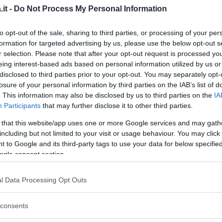
it -
Do Not Process My Personal Information
n
verso
presente nel
brano
ma che
racchiude
a fa sue da sempre e che parlando di
diritti
to opt-out of the sale, sharing to third parties, or processing of your per
e
e
libertà:
“È un modo forte per uscire dalla
formation for targeted advertising by us, please use the below opt-out s
sime donne sono imprigionate da troppo
r selection. Please note that after your opt-out request is processed y
eing interest-based ads based on personal information utilized by us or
to una T-shirt”.
disclosed to third parties prior to your opt-out. You may separately opt-
losure of your personal information by third parties on the IAB’s list of
inua a leggere dopo la pubblicità
. This information may also be disclosed by us to third parties on the
IA
Participants
that may further disclose it to other third parties.
 that this website/app uses one or more Google services and may gath
including but not limited to your visit or usage behaviour. You may click 
 to Google and its third-party tags to use your data for below specifi
ogle consent section.
l Data Processing Opt Outs
consents