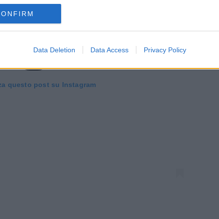
CONFIRM
Data Deletion
Data Access
Privacy Policy
za questo post su Instagram