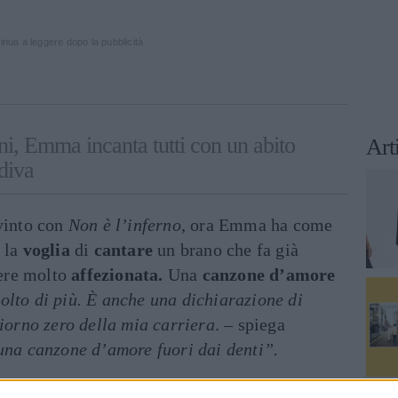
inua a leggere dopo la pubblicità
, Emma incanta tutti con un abito
Art
diva
 vinto con
Non è l’inferno
, ora Emma ha come
e la
voglia
di
cantare
un brano che fa già
sere molto
affezionata.
Una
canzone d’amore
olto di più. È anche una dichiarazione di
giorno zero della mia carriera
. – spiega
una canzone d’amore fuori dai denti”.
verne
stampato
la
frase simbolo
su
t-shirt
e