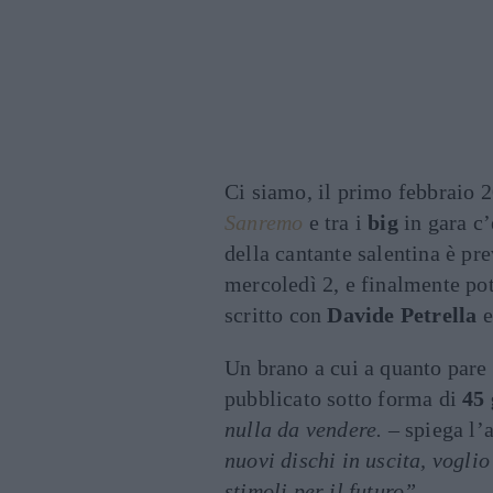
Ci siamo, il primo febbraio 
Sanremo
e tra i
big
in gara c’
della cantante salentina è pre
mercoledì 2, e finalmente po
scritto con
Davide Petrella
Un brano a cui a quanto pare
pubblicato sotto forma di
45 
nulla da vendere.
– spiega l’a
nuovi dischi in uscita, vogli
stimoli per il futuro”.