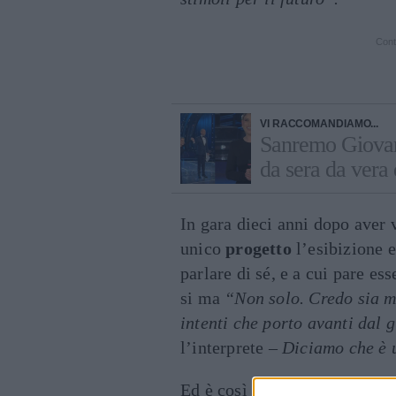
Cont
VI RACCOMANDIAMO...
Sanremo Giovani
da sera da vera 
In gara dieci anni dopo aver
unico
progetto
l’esibizione 
parlare di sé, e a cui pare es
si ma
“Non solo. Credo sia m
intenti che porto avanti dal 
l’interprete –
Diciamo che è 
Ed è così
legata
al
testo
da a