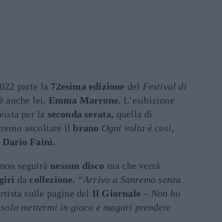
2022 parte la
72esima edizione
del
Festival di
è anche lei,
Emma Marrone.
L’esibizione
vista per la
seconda serata,
quella di
tremo ascoltare il
brano
Ogni volta è così
,
e
Dario Faini.
 non seguirà
nessun disco
ma che verrà
giri
da
collezione.
“Arrivo a Sanremo senza
rtista sulle pagine del
Il Giornale
–
Non ho
o solo mettermi in gioco e magari prendere