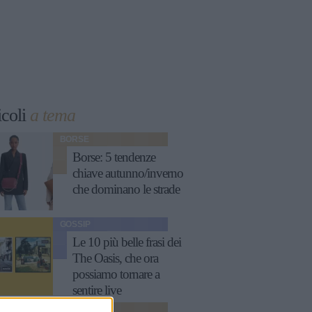
icoli
a tema
BORSE
Borse: 5 tendenze
chiave autunno/inverno
che dominano le strade
GOSSIP
Le 10 più belle frasi dei
The Oasis, che ora
possiamo tornare a
sentire live
MODA