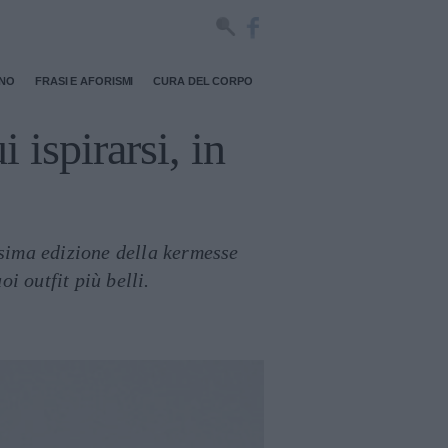
RNO
FRASI E AFORISMI
CURA DEL CORPO
i ispirarsi, in
sima edizione della kermesse
i outfit più belli.