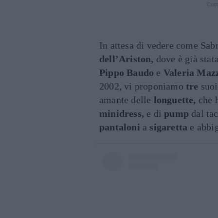
Cont
In attesa di vedere come Sabr
dell’Ariston,
dove è già stat
Pippo Baudo
e
Valeria Maz
2002, vi proponiamo
tre
suo
amante delle
longuette,
che h
minidress,
e di
pump
dal tac
pantaloni
a
sigaretta
e abbi