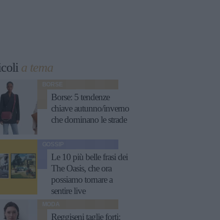
icoli
a tema
BORSE
Borse: 5 tendenze
chiave autunno/inverno
che dominano le strade
GOSSIP
Le 10 più belle frasi dei
The Oasis, che ora
possiamo tornare a
sentire live
MODA
Reggiseni taglie forti: