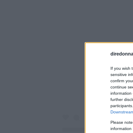
diredonna.
Visualiz
If you wish 
sensitive in
confirm you
continue se
information 
further disc
participants
Downstream 
Please note
information 