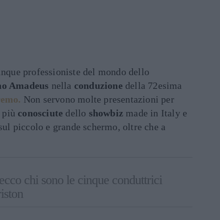
inque professioniste del mondo dello
no Amadeus
nella
conduzione
della 72esima
remo.
Non servono molte presentazioni per
più
conosciute
dello
showbiz
made in Italy e
 sul piccolo e grande schermo, oltre che a
cco chi sono le cinque conduttrici
riston