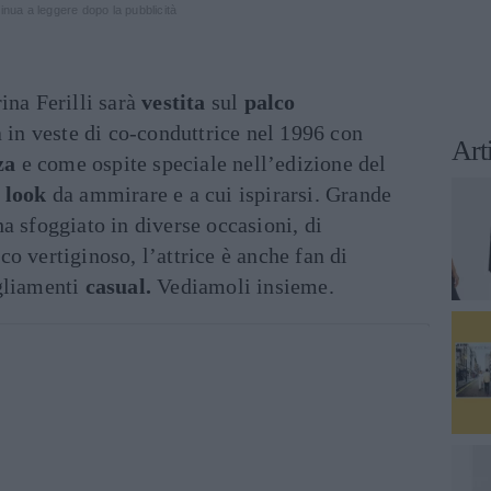
inua a leggere dopo la pubblicità
ina Ferilli sarà
vestita
sul
palco
a in veste di co-conduttrice nel 1996 con
Art
za
e come ospite speciale nell’edizione del
i
look
da ammirare e a cui ispirarsi. Grande
a sfoggiato in diverse occasioni, di
co vertiginoso, l’attrice è anche fan di
gliamenti
casual.
Vediamoli insieme.