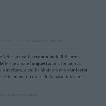
Sabrina Ferilli (@sabrina.ferilli.ufficiale)
e Vales
arriva il
secondo look
di Sabrina
 delle sue amate
longuette:
una romantica
 e avvitata, a cui ha abbinato una
camicetta
 richiamano il colore della parte inferiore
inua a leggere dopo la pubblicità