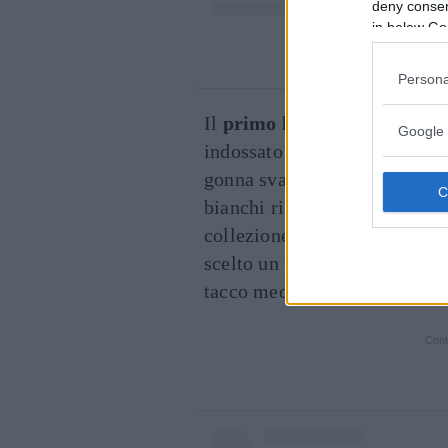
deny consent
in below Go
Un post condiviso da 
Persona
Il
primo look
di
Sabrina Fer
Google 
indossato per la
finale
di
Tu 
gonna svasata lunga fino al g
bianchi ricamati a contrasto.
collezione autunno-inverno 20
scelto un paio di
décolleté r
tacco medio e l’iconica
form
Cont