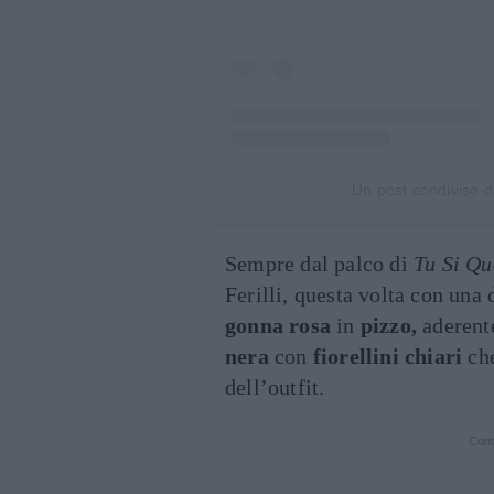
Un post condiviso da 
Sempre dal palco di
Tu Si Qu
Ferilli, questa volta con una
gonna rosa
in
pizzo,
aderente
nera
con
fiorellini chiari
che
dell’outfit.
Cont