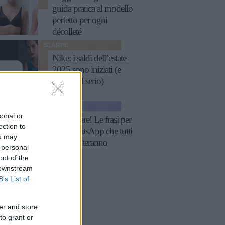
guida pratica al modello
perfetto per ogni
décolleté
SCARPE
Nike: i saldi dell’estate
2025 sono iniziati (e
fanno sul serio)
GOSSIP
sonal or
Fatti notare! Le frasi per
ection to
stati WhatsApp che tutti
ou may
commenteranno
 personal
out of the
 downstream
B’s List of
er and store
to grant or