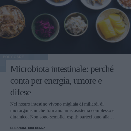
BODY CARE
Microbiota intestinale: perché
conta per energia, umore e
difese
Nel nostro intestino vivono migliaia di miliardi di
microrganismi che formano un ecosistema complesso e
dinamico. Non sono semplici ospiti: partecipano alla
digestione, producono vitamine, modulano il sistema
REDAZIONE DIREDONNA
immunitario e dialogano costantemente con il cervello.