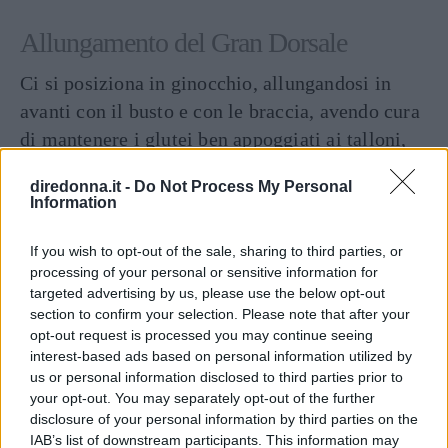
Allungamento del Gran Dorsale
Ci si posiziona in ginocchio, allungandosi in
avanti con il busto e con le braccia, avendo cura
di mantenere i glutei ben appoggiati ai talloni,
nella classica posizione del bambino nello yoga.
diredonna.it -
Do Not Process My Personal
Una volta raggiunto il massimo allungamento ci
Information
si inclina, prima verso destra e poi verso
sinistra, estendendo la parte.
If you wish to opt-out of the sale, sharing to third parties, or
processing of your personal or sensitive information for
targeted advertising by us, please use the below opt-out
Foam Roller Dorsale
section to confirm your selection. Please note that after your
opt-out request is processed you may continue seeing
Per farlo ci si stende i in posizione supina sul
interest-based ads based on personal information utilized by
foam roller
da posizionare all’altezza delle
us or personal information disclosed to third parties prior to
scapole. Con le mani dietro la nuca e le gambe
your opt-out. You may separately opt-out of the further
disclosure of your personal information by third parties on the
flesse e i piedi in appoggio si eseguono dei
IAB’s list of downstream participants. This information may