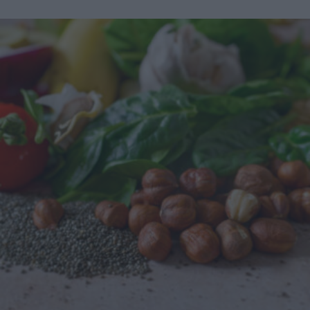
Prendersene cura è una delle scelte più sottovalutate per il
benessere quotidiano. Capire cos’è il microbiota intestinale
è il primo passo per comprendere quanto profondamente
influenzi aspetti che raramente colleghiamo all'intestino: i
livelli di energia, la stabilità dell'umore, la forza delle
difese immunitarie. Cosa fa davvero il microbiota Le
funzioni di questo ecosistema sono molteplici e
interconnesse: Digestione: scompone fibre e composti che
il corpo da solo non riuscirebbe a utilizzare. Produzione di
nutrienti: sintetizza alcune vitamine del gruppo B e la
vitamina K. Difesa immunitaria: gran parte del sistema
immunitario risiede proprio nell'intestino. Regolazione
dell'umore: produce e influenza neurotrasmettitori che
agiscono sul cervello. Un microbiota vario ed equilibrato è
associato ad una migliore salute generale; uno impoverito,
al contrario, può contribuire a infiammazione, disturbi
digestivi e cali di energia. Vale la pena sottolineare un dato
che sorprende molti: si stima che il microbiota ospiti un
numero di cellule paragonabile a quello dell'intero
organismo umano, e un patrimonio genetico molto più