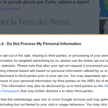
to
le parole giuste per farlo
,
adatte a nipoti
i aforismi
.
 per la Festa dei Nonni
ano genitori due volte… Credo proprio sia
con noi due volte più buoni di mamma e
it -
Do Not Process My Personal Information
to opt-out of the sale, sharing to third parties, or processing of your per
i che un bambino possa mai desiderare.
formation for targeted advertising by us, please use the below opt-out s
r selection. Please note that after your opt-out request is processed y
e viziato (continuate a farlo!!!)”
eing interest-based ads based on personal information utilized by us or
disclosed to third parties prior to your opt-out. You may separately opt-
e come sarebbe la mia vita senza grandi
losure of your personal information by third parties on the IAB’s list of
a gente non ha avuto la possibilità di
. This information may also be disclosed by us to third parties on the
IA
Participants
that may further disclose it to other third parties.
ni come io conosco te. Sono molto grato di
 that this website/app uses one or more Google services and may gath
including but not limited to your visit or usage behaviour. You may click 