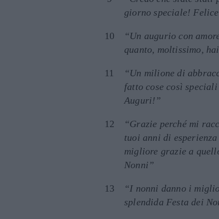
giorno speciale! Felic
“Un augurio con amore 
quanto, moltissimo, hai
“Un milione di abbracc
fatto cose così special
Auguri!”
“Grazie perché mi racco
tuoi anni di esperienz
migliore grazie a quell
Nonni”
“I nonni danno i migli
splendida Festa dei No