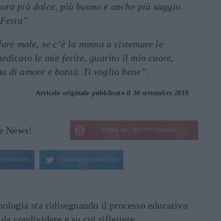
ora più dolce, più buono e anche più saggio.
 Festa”
fare male, se c’è la nonna a sistemare le
edicato le mie ferite, guarito il mio cuore,
a di amore e bontà. Ti voglio bene”.
Articolo originale pubblicato il 30 settembre 2019
le News!
ENTRA NEL NOSTRO CANALE
FACEBOOK
CONDIVIDI SU
TWITTER
ecnologia sta ridisegnando il processo educativo
e da condividere e su cui riflettere