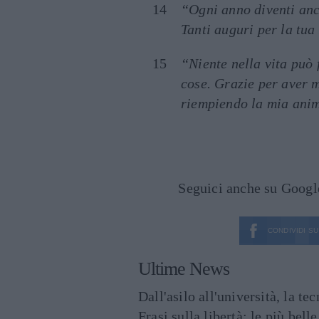
“Ogni anno diventi anc
Tanti auguri per la tua
“Niente nella vita può 
cose. Grazie per aver m
riempiendo la mia anim
Seguici anche su Goog
CONDIVIDI SU
Ultime News
Dall'asilo all'università, la t
Frasi sulla libertà: le più bell