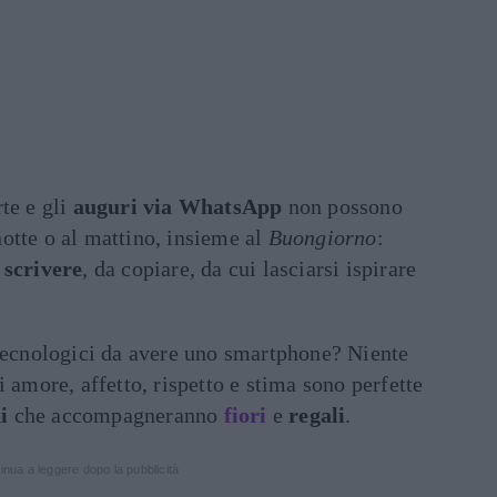
rte e gli
auguri via WhatsApp
non possono
otte o al mattino, insieme al
Buongiorno
:
 scrivere
, da copiare, da cui lasciarsi ispirare
 tecnologici da avere uno smartphone? Niente
 amore, affetto, rispetto e stima sono perfette
i
che accompagneranno
fiori
e
regali
.
inua a leggere dopo la pubblicità