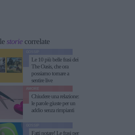
le
storie
correlate
GOSSIP
Le 10 più belle frasi dei
The Oasis, che ora
possiamo tornare a
sentire live
AMORE
Chiudere una relazione:
le parole giuste per un
addio senza rimpianti
GOSSIP
Fatti notare! Le frasi per