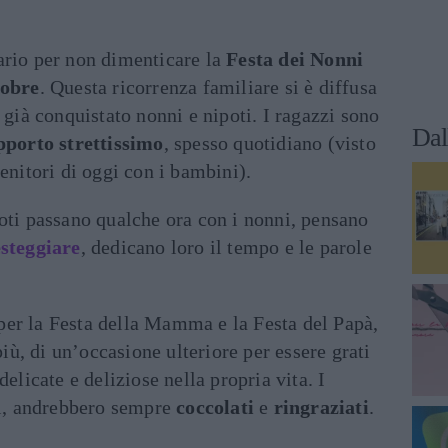
ario per non dimenticare la
Festa dei Nonni
tobre
. Questa ricorrenza familiare si è diffusa
 già conquistato nonni e nipoti. I ragazzi sono
Dal
pporto strettissimo
, spesso quotidiano (visto
enitori di oggi con i bambini).
oti passano qualche ora con i nonni, pensano
esteggiare
, dedicano loro il tempo e le parole
er la Festa della Mamma e la Festa del Papà,
 più, di un’occasione ulteriore per essere grati
delicate e deliziose nella propria vita. I
ti, andrebbero sempre
coccolati
e
ringraziati
.