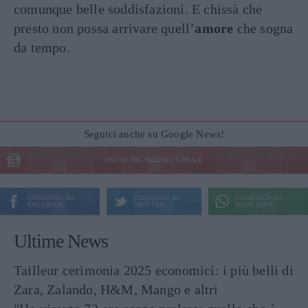
comunque belle soddisfazioni. E chissà che
presto non possa arrivare quell’
amore
che sogna
da tempo.
Seguici anche su Google News!
ENTRA NEL NOSTRO CANALE
CONDIVIDI SU
CONDIVIDI SU
CONDIVIDI SU
FACEBOOK
TWITTER
WHATSAPP
Ultime News
Tailleur cerimonia 2025 economici: i più belli di
Zara, Zalando, H&M, Mango e altri