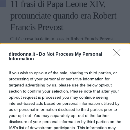
11 frasi di Papa Leone XIV,
pronunciate quando era Robert
Francis Prevost
Chi è e cosa ha detto in passato Robert Francis Prevost,
ovvero il nuovo Papa Leone XIV che succede a Papa
Francesco I: le citazioni su migranti, ambiente, diritti e
diredonna.it -
Do Not Process My Personal
fede.
Information
PERDITA DURANGO
If you wish to opt-out of the sale, sharing to third parties, or
processing of your personal or sensitive information for
targeted advertising by us, please use the below opt-out
section to confirm your selection. Please note that after your
opt-out request is processed you may continue seeing
interest-based ads based on personal information utilized by
us or personal information disclosed to third parties prior to
your opt-out. You may separately opt-out of the further
disclosure of your personal information by third parties on the
IAB’s list of downstream participants. This information may