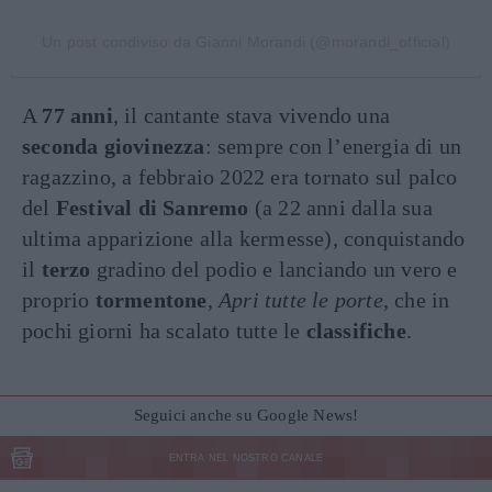
Un post condiviso da Gianni Morandi (@morandi_official)
A
77 anni
, il cantante stava vivendo una
seconda giovinezza
: sempre con l’energia di un
ragazzino, a febbraio 2022 era tornato sul palco
del
Festival di Sanremo
(a 22 anni dalla sua
ultima apparizione alla kermesse), conquistando
il
terzo
gradino del podio e lanciando un vero e
proprio
tormentone
,
Apri tutte le porte
, che in
pochi giorni ha scalato tutte le
classifiche
.
Seguici anche su Google News!
ENTRA NEL NOSTRO CANALE