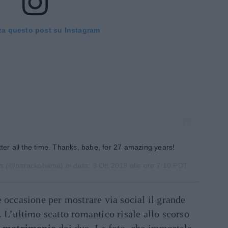
za questo post su Instagram
etter all the time. Thanks, babe, for 27 amazing years!
a
(@barackobama) in data:
3 Ott 2019 alle ore 7:10 PDT
 occasione per mostrare via social il grande
 L’ultimo scatto romantico risale allo scorso