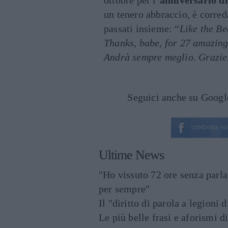
ottobre per l’
anniversario d
un tenero abbraccio, è corred
passati insieme: “
Like the Bea
Thanks, babe, for 27 amazing
Andrà sempre meglio. Grazie, 
Seguici anche su Goog
CONDIVIDI SU
Ultime News
"Ho vissuto 72 ore senza parl
per sempre"
Il "diritto di parola a legioni 
Le più belle frasi e aforismi d