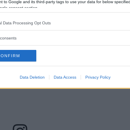
 to Google and its third-party tags to use your data for below specifi
ogle consent section.
inua a leggere dopo la pubblicità
l Data Processing Opt Outs
consents
CONFIRM
Data Deletion
Data Access
Privacy Policy