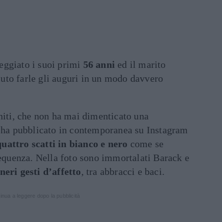
eggiato i suoi primi
56 anni
ed il marito
uto farle gli auguri in un modo davvero
niti, che non ha mai dimenticato una
, ha pubblicato in contemporanea su Instagram
attro scatti in bianco e nero
come se
sequenza. Nella foto sono immortalati Barack e
neri gesti d’affetto
, tra abbracci e baci.
inua a leggere dopo la pubblicità