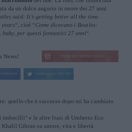
i matrimonio
dei due. La foto, che immortala
ata da un dolce augurio in onore dei 27 anni
tles said: It’s getting better all the time.
 years
“, cioè “
Come dicevano i Beatles:
baby, per questi fantastici 27 anni
“.
le News!
ENTRA NEL NOSTRO CANALE
FACEBOOK
CONDIVIDI SU
TWITTER
are: quello che è successo dopo mi ha cambiato
di imbecilli" e le altre frasi di Umberto Eco
i Khalil Gibran su amore, vita e libertà