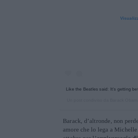
Visualiz
Like the Beatles said: It’s getting b
Un post condiviso da
Barack Obam
Barack, d’altronde, non perde
amore che lo lega a Michelle.