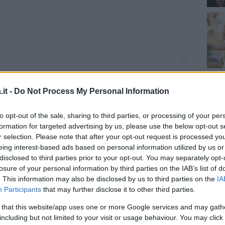
MichelleObama! Happy birthday, baby!
it -
Do Not Process My Personal Information
(@barackobama) in data:
17 Gen 2020 alle ore 6:11 PST
to opt-out of the sale, sharing to third parties, or processing of your per
formation for targeted advertising by us, please use the below opt-out s
no complici e molto affiatati nonostante i
r selection. Please note that after your opt-out request is processed y
eing interest-based ads based on personal information utilized by us or
la didascalia della foto Obama ha approfittato
disclosed to third parties prior to your opt-out. You may separately opt-
ciali alla moglie
: “
In every scene, you are
losure of your personal information by third parties on the IAB’s list of
appy birthday, baby!
“, ovvero “
In ogni scena
. This information may also be disclosed by us to third parties on the
IA
Participants
that may further disclose it to other third parties.
anno baby
“. Un messaggio dolcissimo che ha
an tanto che lo scatto ha raggiunto quasi i
sette
 that this website/app uses one or more Google services and may gath
including but not limited to your visit or usage behaviour. You may click 
are dei migliaia di commenti di personaggi