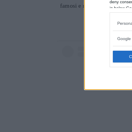
deny consent
famosi e non.
in below Go
Cont
Persona
Google 