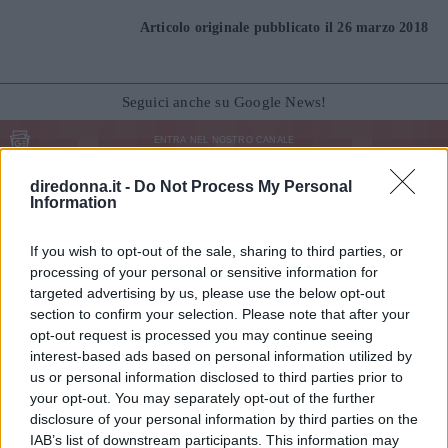
Articolo originale pubblicato il 26 marzo 2018
Seguici anche su Google News!
ENTRA NEL NOSTRO CANALE
diredonna.it -
Do Not Process My Personal
CONDIVIDI SU
CONDIVIDI SU
CONDIVIDI SU
Information
FACEBOOK
TWITTER
WHATSAPP
Ultime News
If you wish to opt-out of the sale, sharing to third parties, or
processing of your personal or sensitive information for
targeted advertising by us, please use the below opt-out
Le 10 più belle frasi dei The Oasis, che ora
section to confirm your selection. Please note that after your
possiamo tornare a sentire live
opt-out request is processed you may continue seeing
Fatti notare! Le frasi per stati WhatsApp che
interest-based ads based on personal information utilized by
us or personal information disclosed to third parties prior to
tutti commenteranno
your opt-out. You may separately opt-out of the further
11 frasi di Papa Leone XIV, pronunciate quando
disclosure of your personal information by third parties on the
era Robert Francis Prevost
IAB’s list of downstream participants. This information may