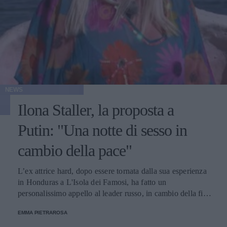
NEWS
Ilona Staller, la proposta a
Putin: "Una notte di sesso in
cambio della pace"
L’ex attrice hard, dopo essere tornata dalla sua esperienza
in Honduras a L'Isola dei Famosi, ha fatto un
personalissimo appello al leader russo, in cambio della fine
della guerra. Il post accorato è stato pubblicato su
EMMA PIETRAROSA
Instagram e a corredo della caption, una serie di hashtag
che suggeriscono la libertà di espressione, e un mondo