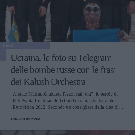
NEWS
Ucraina, le foto su Telegram
delle bombe russe con le frasi
dei Kalush Orchestra
"Aiutate Mariupol, aiutate l'Azovstal, ora", le parole di
Oleh Psjuk, frontman della band ucraina che ha vinto
l'Eurovision 2022. Secondo un consigliere della città di
Mariupol, la stessa frase è stata scritta su alcuni ordigni
EMMA PIETRAROSA
dell'esercito russo.