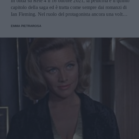
In onda su Rete 4 il 16 ottobre 2021, la pellicola è il quinto
capitolo della saga ed è tratta come sempre dai romanzi di
Ian Fleming. Nel ruolo del protagonista ancora una volta
Sean Connery. Akiko Wakabayashi è invece il volto
EMMA PIETRAROSA
femminile del film.