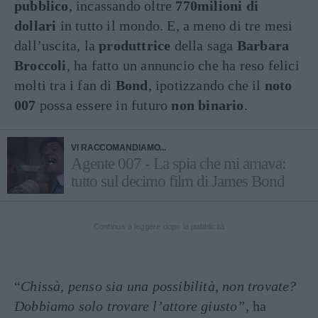
pubblico
, incassando oltre
770milioni di
dollari
in tutto il mondo. E, a meno di tre mesi
dall’uscita, la
produttrice
della saga
Barbara
Broccoli
, ha fatto un annuncio che ha reso felici
molti tra i fan di
Bond
, ipotizzando che il
noto
007
possa essere in futuro
non binario
.
VI RACCOMANDIAMO...
Agente 007 - La spia che mi amava:
tutto sul decimo film di James Bond
Continua a leggere dopo la pubblicità
“
Chissà, penso sia una possibilità, non trovate?
Dobbiamo solo trovare l’attore giusto”,
ha