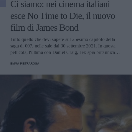
Ci siamo: nei cinema italiani
esce No Time to Die, il nuovo
film di James Bond
Tutto quello che devi sapere sul 25esimo capitolo della
saga di 007, nelle sale dal 30 settembre 2021. In questa
pellicola, l'ultima con Daniel Craig, l'ex spia britannica
ormai in pensione partecipa a una nuova missione per
EMMA PIETRAROSA
salvare ancora una volta il mondo.