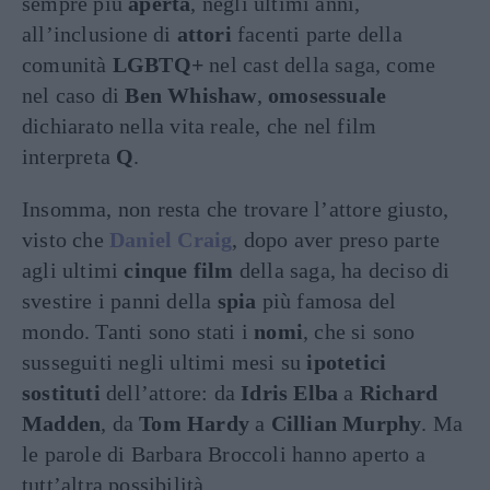
sempre più
aperta
, negli ultimi anni,
all’inclusione di
attori
facenti parte della
comunità
LGBTQ+
nel cast della saga, come
nel caso di
Ben Whishaw
,
omosessuale
dichiarato nella vita reale, che nel film
interpreta
Q
.
Insomma, non resta che trovare l’attore giusto,
visto che
Daniel Craig
, dopo aver preso parte
agli ultimi
cinque film
della saga, ha deciso di
svestire i panni della
spia
più famosa del
mondo. Tanti sono stati i
nomi
, che si sono
susseguiti negli ultimi mesi su
ipotetici
sostituti
dell’attore: da
Idris Elba
a
Richard
Madden
, da
Tom Hardy
a
Cillian Murphy
. Ma
le parole di Barbara Broccoli hanno aperto a
tutt’altra possibilità.