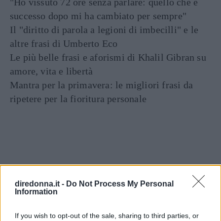
"Ho vissuto 72 ore senza parlare: quello che è
successo dopo mi ha cambiato per sempre"
Il "diritto di parola a legioni di imbecilli" e le
altre frasi di Umberto Eco
Le più belle frasi e aforismi di Khalil Gibran su
amore, vita e libertà
Mantra per la primavera: le migliori frasi da
ripetere per la fioritura personale
diredonna.it -
Do Not Process My Personal
Information
Articoli
a tema
If you wish to opt-out of the sale, sharing to third parties, or