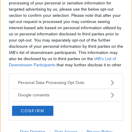
processing of your personal or sensitive information for
targeted advertising by us, please use the below opt-out
section to confirm your selection. Please note that after your
opt-out request is processed you may continue seeing
interest-based ads based on personal information utilized by
us or personal information disclosed to third parties prior to
your opt-out. You may separately opt-out of the further
disclosure of your personal information by third parties on the
IAB’s list of downstream participants. This information may
also be disclosed by us to third parties on the
IAB’s List of
Downstream Participants
that may further disclose it to other
third parties.
Please note that this website/app uses one or more Google
Personal Data Processing Opt Outs
services and may gather and store information including but
not limited to your visit or usage behaviour. You may click to
Google consents
grant or deny consent to Google and its third-party tags to
use your data for below specified purposes in below Google
CONFIRM
consent section.
Data Deletion
Data Access
Privacy Policy