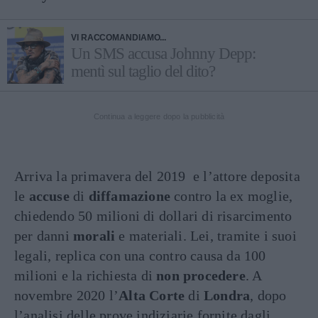
VI RACCOMANDIAMO...
Un SMS accusa Johnny Depp:
mentì sul taglio del dito?
Continua a leggere dopo la pubblicità
Arriva la primavera del 2019 e l’attore deposita
le
accuse
di
diffamazione
contro la ex moglie,
chiedendo 50 milioni di dollari di risarcimento
per danni
morali
e materiali. Lei, tramite i suoi
legali, replica con una contro causa da 100
milioni e la richiesta di
non procedere
. A
novembre 2020 l’
Alta Corte
di
Londra
, dopo
l’analisi delle prove indiziarie fornite dagli