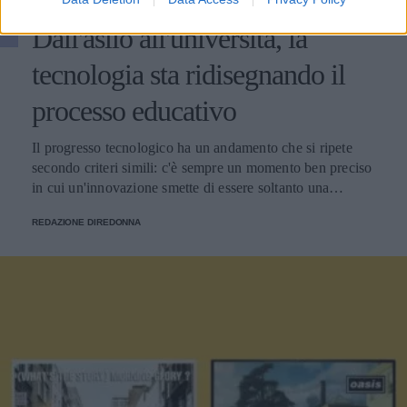
ATTUALITÀ
Dall'asilo all'università, la
tecnologia sta ridisegnando il
processo educativo
Il progresso tecnologico ha un andamento che si ripete
secondo criteri simili: c'è sempre un momento ben preciso
in cui un'innovazione smette di essere soltanto una
tendenza e diventa un pilastro della società.
REDAZIONE DIREDONNA