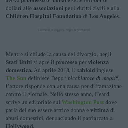
aveva
promesso
di
donare
sette milioni di
dollari alle
associazioni
per i diritti civili e alla
Children Hospital Foundation
di
Los Angeles
.
Continua a leggere dopo la pubblicità
Mentre si chiude la causa del divorzio, negli
Stati Uniti
si apre il
processo
per
violenza
domestica.
Ad aprile 2018, il
tabloid
inglese
The Sun
definisce Depp “
picchiatore di mogli
“,
l’attore risponde con una causa per diffamazione
contro il giornale. Nello stesso anno, Heard
scrive un editoriale sul
Washington Post
dove
parla del suo essere attrice donna e
vittima
di
abusi domestici, denunciando il patriarcato a
Hollywood
.