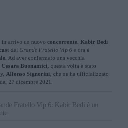
è in arrivo un nuovo
concorrente. Kabir Bedi
cast
del
Grande Fratello Vip 6
e ora è
ale.
Ad aver confermato una vecchia
a
Cesara Buonamici,
questa volta è stato
ty,
Alfonso Signorini,
che ne ha ufficializzato
 del 27 dicembre 2021.
nde Fratello Vip 6: Kabir Bedi è un
nte