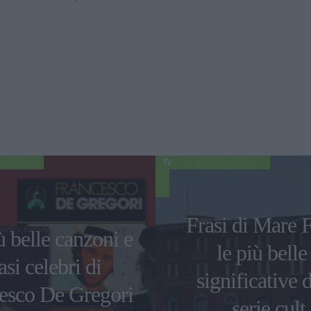
TV
Frasi di Mare F
ù belle canzoni e
le più belle
asi celebri di
significative d
esco De Gregori
serie cult