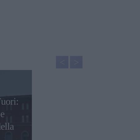
uori:
 e
ella