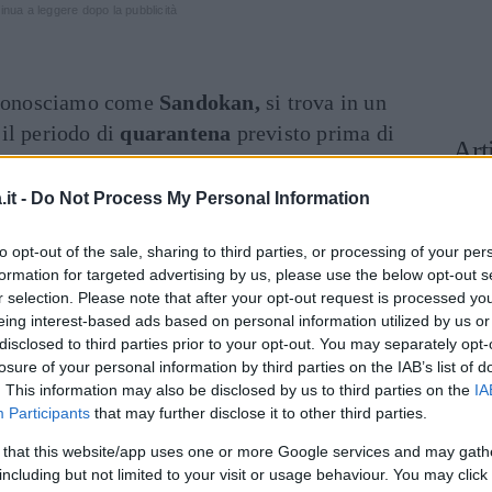
inua a leggere dopo la pubblicità
i conosciamo come
Sandokan,
si trova in un
il periodo di
quarantena
previsto prima di
Art
ta rossa
. Il suo
ingresso
avverrà solamente
naio 2022
. Per ora fan e curiosi si sono dovuti
it -
Do Not Process My Personal Information
legamento
con l’attore:
“Sei rinchiuso in
to opt-out of the sale, sharing to third parties, or processing of your per
irettamente dall’India
– spiega Alfonso
formation for targeted advertising by us, please use the below opt-out s
e è prevista una quarantena più lunga delle
r selection. Please note that after your opt-out request is processed y
eing interest-based ads based on personal information utilized by us or
disclosed to third parties prior to your opt-out. You may separately opt-
losure of your personal information by third parties on the IAB’s list of
rma:
“È necessario, ma penso a questo
. This information may also be disclosed by us to third parties on the
IA
nto per la vera quarantena che mi aspetta
Participants
that may further disclose it to other third parties.
llo”
. E poi il conduttore
anticipa
che il nuovo
 that this website/app uses one or more Google services and may gath
ran
segreto
a due concorrenti, che dovranno
including but not limited to your visit or usage behaviour. You may click 