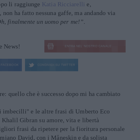
opo li raggiunge
Katia Ricciarelli
e,
 non ha fatto nessuna gaffe, ma andando via
h, finalmente un uomo per me!”.
le News!
ENTRA NEL NOSTRO CANALE
FACEBOOK
CONDIVIDI SU
TWITTER
are: quello che è successo dopo mi ha cambiato
di imbecilli" e le altre frasi di Umberto Eco
i Khalil Gibran su amore, vita e libertà
liori frasi da ripetere per la fioritura personale
Damiano David, con i Måneskin e da solista