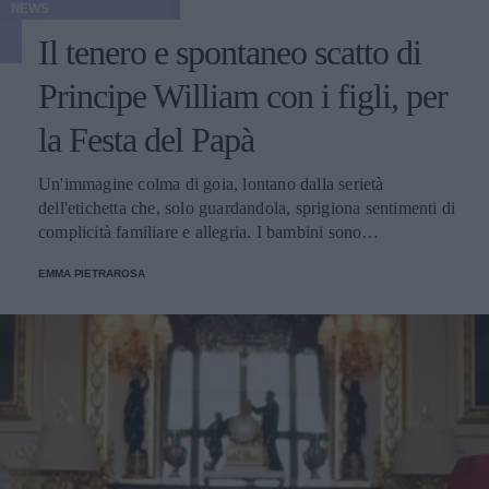
NEWS
Il tenero e spontaneo scatto di
Principe William con i figli, per
la Festa del Papà
Un'immagine colma di goia, lontano dalla serietà
dell'etichetta che, solo guardandola, sprigiona sentimenti di
complicità familiare e allegria. I bambini sono
spontaneamente sorridenti e sembrano infatti non risentire
EMMA PIETRAROSA
dell’atmosfera spesso austera che circonda la corte inglese.