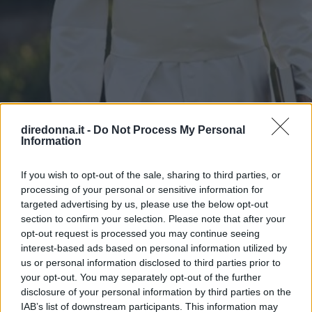
diredonna.it -
Do Not Process My Personal
Information
ATTUALITÀ
If you wish to opt-out of the sale, sharing to third parties, or
processing of your personal or sensitive information for
11 frasi di Papa Leone XIV,
targeted advertising by us, please use the below opt-out
pronunciate quando era Robert
section to confirm your selection. Please note that after your
opt-out request is processed you may continue seeing
Francis Prevost
interest-based ads based on personal information utilized by
us or personal information disclosed to third parties prior to
your opt-out. You may separately opt-out of the further
Chi è e cosa ha detto in passato Robert Francis Prevost,
disclosure of your personal information by third parties on the
ovvero il nuovo Papa Leone XIV che succede a Papa
IAB’s list of downstream participants. This information may
Francesco I: le citazioni su migranti, ambiente, diritti e