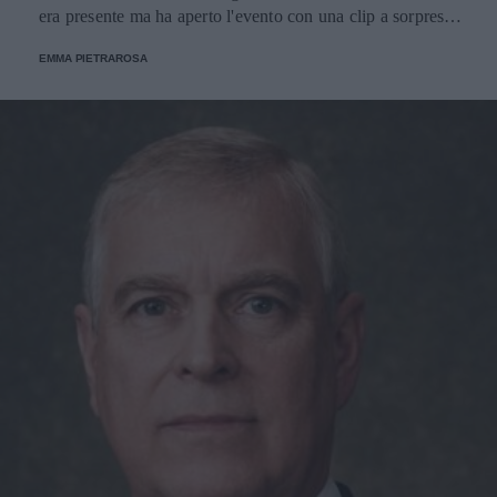
era presente ma ha aperto l'evento con una clip a sorpresa
e con un ospite d'eccezione: il personaggio della letteratura
EMMA PIETRAROSA
inglese per bambini creato da Michael Bond.