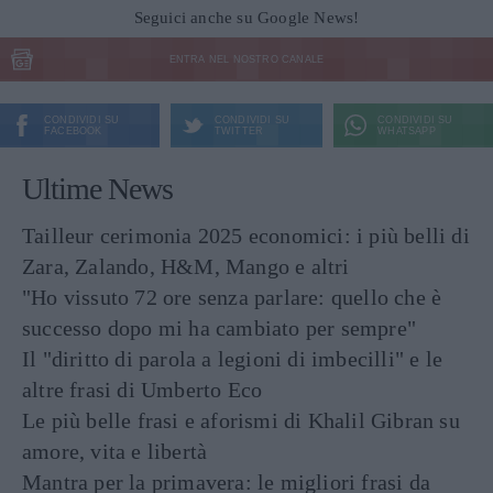
Seguici anche su Google News!
ENTRA NEL NOSTRO CANALE
CONDIVIDI SU
CONDIVIDI SU
CONDIVIDI SU
FACEBOOK
TWITTER
WHATSAPP
Ultime News
Tailleur cerimonia 2025 economici: i più belli di
Zara, Zalando, H&M, Mango e altri
"Ho vissuto 72 ore senza parlare: quello che è
successo dopo mi ha cambiato per sempre"
Il "diritto di parola a legioni di imbecilli" e le
altre frasi di Umberto Eco
Le più belle frasi e aforismi di Khalil Gibran su
amore, vita e libertà
Mantra per la primavera: le migliori frasi da