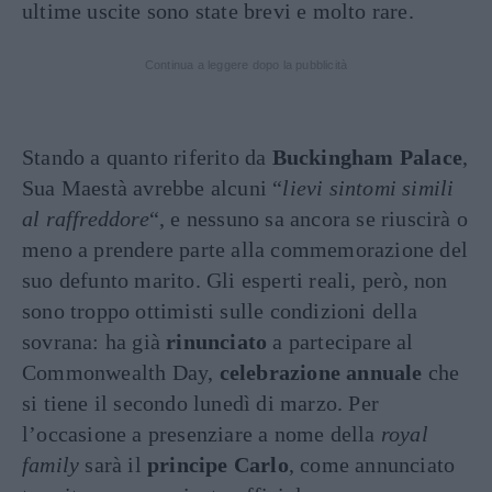
ultime uscite sono state brevi e molto rare.
Continua a leggere dopo la pubblicità
Stando a quanto riferito da
Buckingham Palace
,
Sua Maestà avrebbe alcuni “
lievi sintomi simili
al raffreddore
“, e nessuno sa ancora se riuscirà o
meno a prendere parte alla commemorazione del
suo defunto marito. Gli esperti reali, però, non
sono troppo ottimisti sulle condizioni della
sovrana: ha già
rinunciato
a partecipare al
Commonwealth Day,
celebrazione annuale
che
si tiene il secondo lunedì di marzo. Per
l’occasione a presenziare a nome della
royal
family
sarà il
principe Carlo
, come annunciato