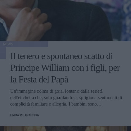
NEWS
Il tenero e spontaneo scatto di
Principe William con i figli, per
la Festa del Papà
Un'immagine colma di goia, lontano dalla serietà
dell'etichetta che, solo guardandola, sprigiona sentimenti di
complicità familiare e allegria. I bambini sono
spontaneamente sorridenti e sembrano infatti non risentire
EMMA PIETRAROSA
dell’atmosfera spesso austera che circonda la corte inglese.