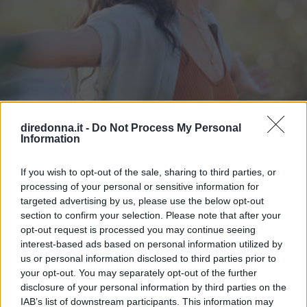
diredonna.it -
Do Not Process My Personal
Information
If you wish to opt-out of the sale, sharing to third parties, or
ATTUALITÀ
processing of your personal or sensitive information for
Frasi sulla libertà: le più belle da
targeted advertising by us, please use the below opt-out
section to confirm your selection. Please note that after your
condividere e su cui riflettere
opt-out request is processed you may continue seeing
interest-based ads based on personal information utilized by
Alcune frasi sulla libertà pronunciate o scritte da artisti o
us or personal information disclosed to third parties prior to
personaggi famosi: così il concetto è stato esplorato in
your opt-out. You may separately opt-out of the further
diversi ambiti.
disclosure of your personal information by third parties on the
IAB’s list of downstream participants. This information may