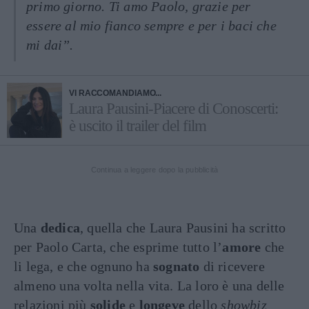
primo giorno. Ti amo Paolo, grazie per
essere al mio fianco sempre e per i baci che
mi dai”.
VI RACCOMANDIAMO...
Laura Pausini-Piacere di Conoscerti:
è uscito il trailer del film
Continua a leggere dopo la pubblicità
Una
dedica
, quella che Laura Pausini ha scritto
per Paolo Carta, che esprime tutto l’
amore
che
li lega, e che ognuno ha
sognato
di ricevere
almeno una volta nella vita. La loro è una delle
relazioni più
solide
e
longeve
dello
showbiz