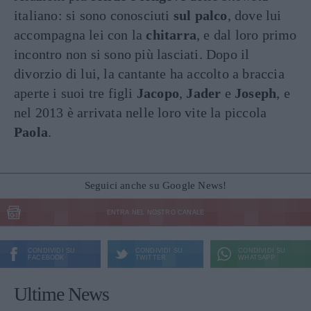
italiano: si sono conosciuti
sul palco
, dove lui
accompagna lei con la
chitarra
, e dal loro primo
incontro non si sono più lasciati. Dopo il
divorzio di lui, la cantante ha accolto a braccia
aperte i suoi tre figli
Jacopo
,
Jader
e
Joseph
, e
nel 2013 è arrivata nelle loro vite la piccola
Paola
.
Seguici anche su Google News!
ENTRA NEL NOSTRO CANALE
CONDIVIDI SU
CONDIVIDI SU
CONDIVIDI SU
FACEBOOK
TWITTER
WHATSAPP
Ultime News