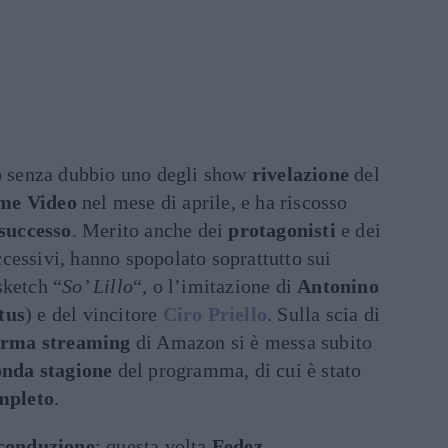
o senza dubbio uno degli show
rivelazione
del
me Video
nel mese di aprile, e ha riscosso
successo
. Merito anche dei
protagonisti
e dei
cessivi, hanno spopolato soprattutto sui
sketch “
So’ Lillo
“, o l’imitazione di
Antonino
tus
) e del vincitore
Ciro Priello
. Sulla scia di
orma streaming
di Amazon si è messa subito
nda stagione
del programma, di cui è stato
mpleto
.
conduzione
: questa volta
Fedez
,