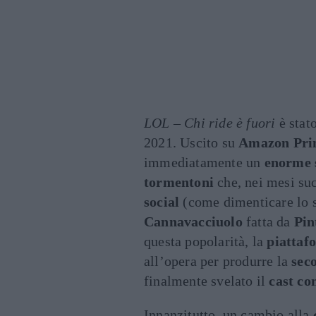
LOL – Chi ride è fuori
è stat
2021. Uscito su
Amazon Pri
immediatamente un
enorme 
tormentoni
che, nei mesi suc
social
(come dimenticare lo 
Cannavacciuolo
fatta da
Pin
questa popolarità, la
piattaf
all’opera per produrre la
seco
finalmente svelato il
cast co
Innanzitutto, un cambio alla