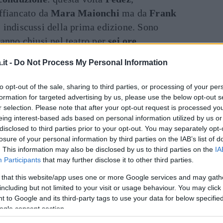
ffiancato da
Mara Maionchi
ma da
Frank
i indiscussi della prima edizione. Sono
anno chiusi nel teatro per
sei ore
iettivo:
non ridere
. I nuovi protagonisti
it -
Do Not Process My Personal Information
la prima stagione c’è stata la sorella,
Art
e
, che può contare sulle sue doti da imitatrice,
to opt-out of the sale, sharing to third parties, or processing of your per
web
Tess Masazza
,
Maccio Capatonda
con la
formation for targeted advertising by us, please use the below opt-out s
r selection. Please note that after your opt-out request is processed y
ngioni
, finalista di
Italia’s Got Talent
e volto
eing interest-based ads based on personal information utilized by us or
mponente del duo
Nuzzo e Di Biase
insieme
disclosed to third parties prior to your opt-out. You may separately opt-
falo
e la coppia formata da
Alice Mangione
e
losure of your personal information by third parties on the IAB’s list of
. This information may also be disclosed by us to third parties on the
IA
iuti sui social come
The Pozzolis Family
.
Participants
that may further disclose it to other third parties.
 that this website/app uses one or more Google services and may gath
inua a leggere dopo la pubblicità
including but not limited to your visit or usage behaviour. You may click 
 to Google and its third-party tags to use your data for below specifi
ogle consent section.