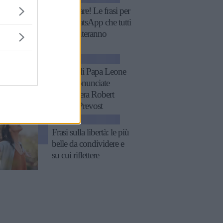
Fatti notare! Le frasi per
stati WhatsApp che tutti
commenteranno
ATTUALITÀ
11 frasi di Papa Leone
XIV, pronunciate
quando era Robert
Francis Prevost
ATTUALITÀ
Frasi sulla libertà: le più
belle da condividere e
su cui riflettere