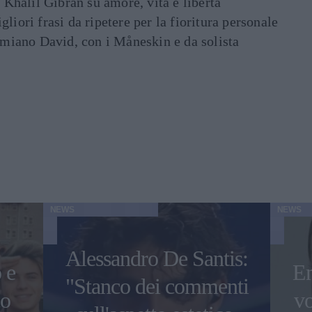
i Khalil Gibran su amore, vita e libertà
liori frasi da ripetere per la fioritura personale
Damiano David, con i Måneskin e da solista
NEWS
NEWS
Alessandro De Santis:
 e
E
"Stanco dei commenti
co
vo