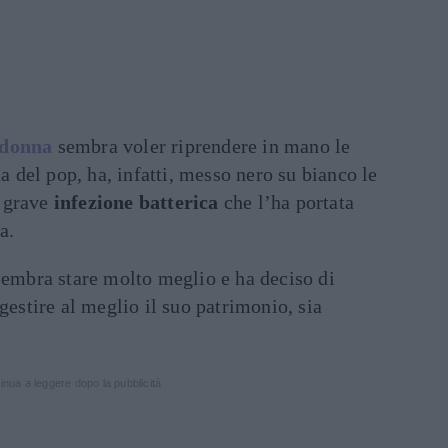
donna
sembra voler riprendere in mano le
na del pop, ha, infatti, messo nero su bianco le
 grave
infezione batterica
che l’ha portata
a.
embra stare molto meglio e ha deciso di
gestire al meglio il suo patrimonio, sia
inua a leggere dopo la pubblicità