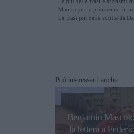
Le più belle frasi e aforismi d
Mantra per la primavera: le mig
Le frasi più belle scritte da 
Può interessarti anche
NEWS
tti: "Dovrò
Benjamin Mascolo
i di nuovo,
la lettera a Federi