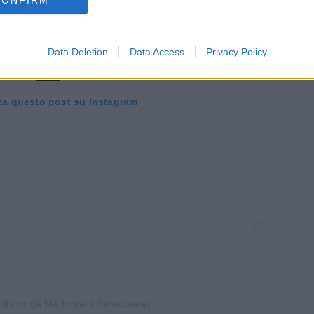
CONFIRM
Data Deletion
Data Access
Privacy Policy
za questo post su Instagram
ndiviso da Madonna (@madonna)