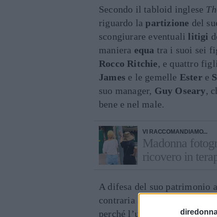
Secondo il tabloid inglese
Th
riguardo la
partizione
del suo
scongiurare eventuali
litigi
do
maniera
equa
tra i suoi sei f
Rocco Ritchie
, e quattro fig
James
e le gemelle
Ester
e
S
suo manager,
Guy Oseary
, 
bene e nel male.
VI RACCOMANDIAMO...
Madonna fotogra
ricovero in tera
A difesa del suo patrimonio a
contraria all’uso di
ologram
diredonna.
perché l’unica eccezione ben 