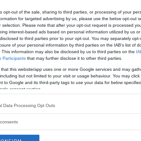
degli
ABBA
,
Abba Voyage
. “
L’uso degli
to opt-out of the sale, sharing to third parties, or processing of your per
ta i cantanti è di dubbio gusto
”, dichiara.
formation for targeted advertising by us, please use the below opt-out s
aver passato una vita a difendere la sua
r selection. Please note that after your opt-out request is processed y
eing interest-based ads based on personal information utilized by us or
tterà che sia un ologramma a farla
crollare
.
disclosed to third parties prior to your opt-out. You may separately opt-
losure of your personal information by third parties on the IAB’s list of
inua a leggere dopo la pubblicità
. This information may also be disclosed by us to third parties on the
IA
Participants
that may further disclose it to other third parties.
 that this website/app uses one or more Google services and may gath
including but not limited to your visit or usage behaviour. You may click 
 to Google and its third-party tags to use your data for below specifi
ogle consent section.
l Data Processing Opt Outs
consents