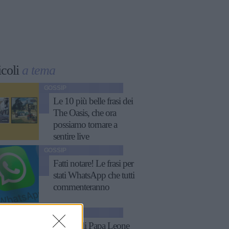
icoli
a tema
GOSSIP
Le 10 più belle frasi dei
The Oasis, che ora
possiamo tornare a
sentire live
GOSSIP
Fatti notare! Le frasi per
stati WhatsApp che tutti
commenteranno
ATTUALITÀ
11 frasi di Papa Leone