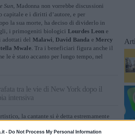
e Sun
, Madonna non vorrebbe discussioni
 capitale e i diritti d’autore, e per
po la sua morte, ha deciso di dividerlo in
igli, i primogeniti biologici
Lourdes Leon
e
li adottati del
Malawi
,
David Banda
e
Mercy
Art
tella Mwale
. Tra i beneficiari figura anche il
che le è stato accanto per lungo tempo, nel
fata tra le vie di New York dopo il
pia intensiva
rtistico, la cantante si è detta estremamente
mi
post
mortem
sul palco a sostituirla,
it -
Do Not Process My Personal Information
riuscita di un concerto “
olografico
”, sostiene