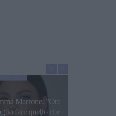
NEWS
mma Marrone: "Ora
Arisa: "Ho r
glio fare quello che
a tutto, ora