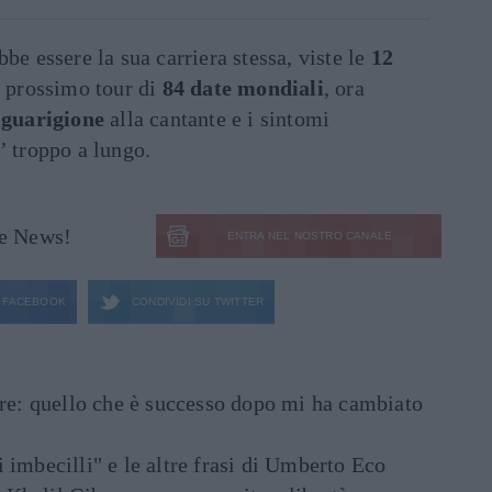
be essere la sua carriera stessa, viste le
12
l prossimo tour di
84 date
mondiali
, ora
a
guarigione
alla cantante e i sintomi
’ troppo a lungo.
le News!
ENTRA NEL NOSTRO CANALE
FACEBOOK
CONDIVIDI SU
TWITTER
are: quello che è successo dopo mi ha cambiato
di imbecilli" e le altre frasi di Umberto Eco