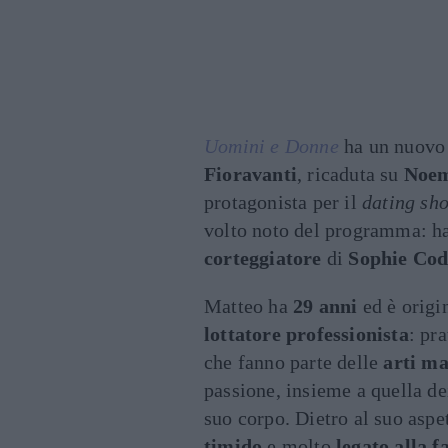
Uomini e Donne
ha un nuov
Fioravanti
, ricaduta su
Noe
protagonista per il
dating sh
volto noto del programma: ha 
corteggiatore
di
Sophie Cod
Matteo ha
29 anni
ed è origi
lottatore professionista
: pr
che fanno parte delle
arti ma
passione, insieme a quella d
suo corpo. Dietro al suo aspe
timido
e molto
legato alla f