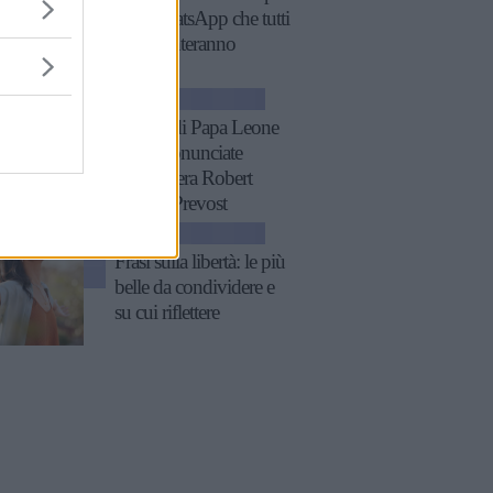
stati WhatsApp che tutti
commenteranno
ATTUALITÀ
11 frasi di Papa Leone
XIV, pronunciate
quando era Robert
Francis Prevost
ATTUALITÀ
Frasi sulla libertà: le più
belle da condividere e
su cui riflettere