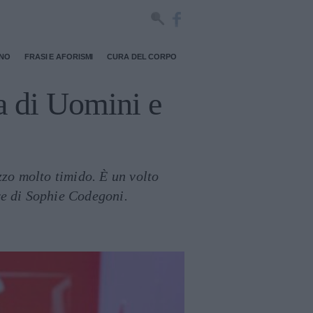
RNO
FRASI E AFORISMI
CURA DEL CORPO
ta di Uomini e
zzo molto timido. È un volto
re di Sophie Codegoni.