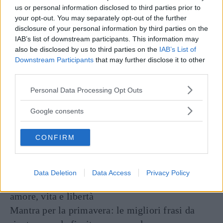
us or personal information disclosed to third parties prior to
your opt-out. You may separately opt-out of the further
ENTRA NEL NOSTRO CANALE
disclosure of your personal information by third parties on the
IAB’s list of downstream participants. This information may
CONDIVIDI SU
CONDIVIDI SU
CONDIVIDI SU
also be disclosed by us to third parties on the
IAB’s List of
FACEBOOK
TWITTER
WHATSAPP
Downstream Participants
that may further disclose it to other
third parties.
Ultime News
Please note that this website/app uses one or more Google
Personal Data Processing Opt Outs
Tailleur cerimonia 2025 economici: i più belli di
services and may gather and store information including but
not limited to your visit or usage behaviour. You may click to
Google consents
Zara, Zalando, H&M, Mango e altri
grant or deny consent to Google and its third-party tags to
"Ho vissuto 72 ore senza parlare: quello che è
use your data for below specified purposes in below Google
CONFIRM
successo dopo mi ha cambiato per sempre"
consent section.
Il "diritto di parola a legioni di imbecilli" e le
altre frasi di Umberto Eco
Data Deletion
Data Access
Privacy Policy
Le più belle frasi e aforismi di Khalil Gibran su
amore, vita e libertà
Mantra per la primavera: le migliori frasi da