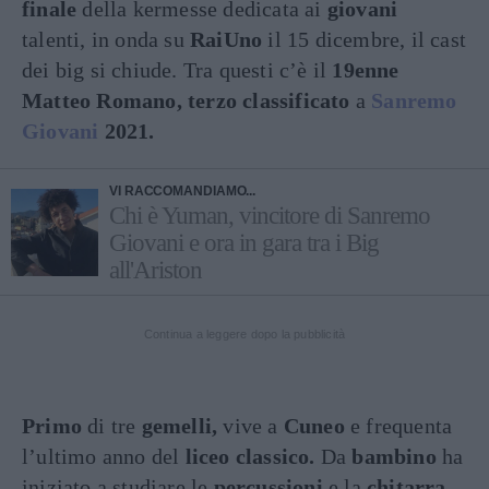
finale
della kermesse dedicata ai
giovani
talenti, in onda su
RaiUno
il 15 dicembre, il cast
dei big si chiude. Tra questi c’è il
19enne
Matteo Romano, terzo classificato
a
Sanremo
Giovani
2021.
VI RACCOMANDIAMO...
Chi è Yuman, vincitore di Sanremo
Giovani e ora in gara tra i Big
all'Ariston
Continua a leggere dopo la pubblicità
Primo
di tre
gemelli,
vive a
Cuneo
e frequenta
l’ultimo anno del
liceo classico.
Da
bambino
ha
iniziato a studiare le
percussioni
e la
chitarra,