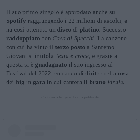
Il suo primo singolo è approdato anche su
Spotify
raggiungendo i 22 milioni di ascolti, e
ha così ottenuto un
disco
di
platino.
Successo
raddoppiato
con
Casa di Specchi
. La canzone
con cui ha vinto il
terzo posto
a Sanremo
Giovani si intitola
Testa e croce
, e grazie a
questa si è
guadagnato
il suo ingresso al
Festival del 2022, entrando di diritto nella rosa
dei
big
in
gara
in cui canterà il
brano
Virale.
Continua a leggere dopo la pubblicità