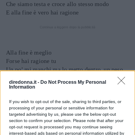
Che siamo testa e croce allo stesso modo
E alla fine è vero hai ragione
Continua a leggere dopo la pubblicità
Alla fine è meglio
Forse hai ragione tu
Un po’ mi manchi ma lo metto dentro, un peso
in meno
diredonna.it -
Do Not Process My Personal
Abbiamo dato il meglio
Information
Il peggio un po’ di più
If you wish to opt-out of the sale, sharing to third parties, or
Stanotte dormirò lo stesso anche se hai ragione
processing of your personal or sensitive information for
tu
targeted advertising by us, please use the below opt-out
section to confirm your selection. Please note that after your
opt-out request is processed you may continue seeing
interest-based ads based on personal information utilized by
Seguici anche su Google News!