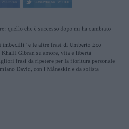
FACEBOOK
CONDIVIDI SU
TWITTER
are: quello che è successo dopo mi ha cambiato
di imbecilli" e le altre frasi di Umberto Eco
i Khalil Gibran su amore, vita e libertà
liori frasi da ripetere per la fioritura personale
Damiano David, con i Måneskin e da solista