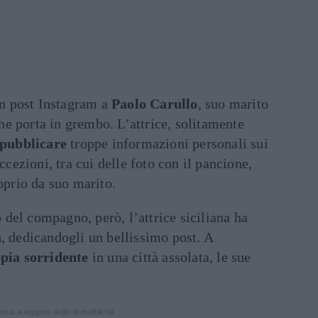
n post Instagram a
Paolo Carullo
, suo marito
e porta in grembo. L’attrice, solitamente
 pubblicare
troppe informazioni personali sui
eccezioni, tra cui delle foto con il pancione,
roprio da suo marito.
o
del compagno, però, l’attrice siciliana ha
a
, dedicandogli un bellissimo post. A
pia sorridente
in una città assolata, le sue
inua a leggere dopo la pubblicità