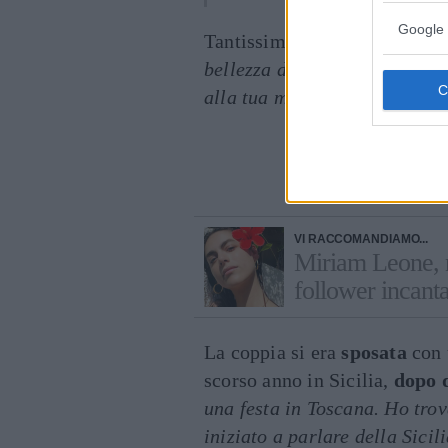
Google 
Tantissimi i
commenti
dei fa
bellezza del vostro amore
”, “
alla tua metà
”, scrivono i fo
Cont
VI RACCOMANDIAMO...
Miriam Leone, n
follower incanta
La coppia si era
sposata
con 
scorso anno in Sicilia,
dopo 
una festa in Toscana. Ho trov
iniziato a parlare della Sicil