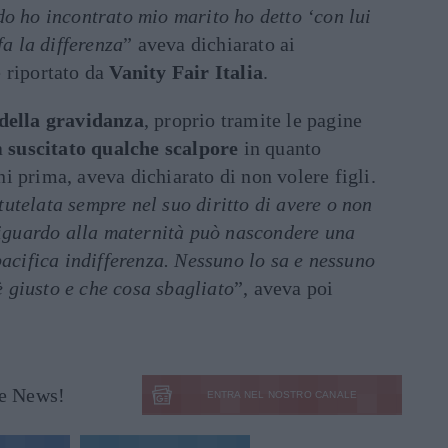
do ho incontrato mio marito ho detto ‘con lui
fa la differenza
” aveva dichiarato ai
 riportato da
Vanity Fair Italia
.
della gravidanza
, proprio tramite le pagine
a
suscitato qualche scalpore
in quanto
ni prima, aveva dichiarato di non volere figli.
utelata sempre nel suo diritto di avere o non
 riguardo alla maternità può nascondere una
pacifica indifferenza. Nessuno lo sa e nessuno
 è giusto e che cosa sbagliato
”, aveva poi
le News!
ENTRA NEL NOSTRO CANALE