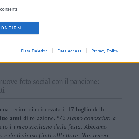
consents
n: “
L’uomo più fortunato del mondo!
”, “
La
Che bella dichiarazione d’amore!!! Auguri
CONFIRM
llower.
inua a leggere dopo la pubblicità
Data Deletion
Data Access
Privacy Policy
uove foto social con il pancione:
ti
una cerimonia riservata il
17 luglio
dello
due anni
di relazione. “
Ci siamo conosciuti a
ato l’unico siciliano della festa. Abbiamo
ia e da lì siamo finiti all’altare. Non avevo