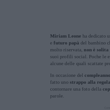
Miriam Leone
ha dedicato u
e
futuro papà
del bambino ch
molto riservata,
non è solita
suoi profili social. Poche le 
alcune delle quali scattate p
In occasione del
compleann
fatto uno
strappo alla regol
contornare una foto della
cop
parole.
Cont