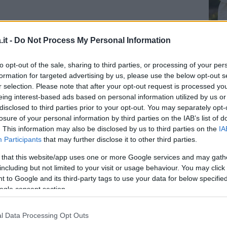
it -
Do Not Process My Personal Information
to opt-out of the sale, sharing to third parties, or processing of your per
formation for targeted advertising by us, please use the below opt-out s
r selection. Please note that after your opt-out request is processed y
eing interest-based ads based on personal information utilized by us or
disclosed to third parties prior to your opt-out. You may separately opt-
losure of your personal information by third parties on the IAB’s list of
. This information may also be disclosed by us to third parties on the
IA
iviso da miriam leone (@mirimeo)
Participants
that may further disclose it to other third parties.
 that this website/app uses one or more Google services and may gath
including but not limited to your visit or usage behaviour. You may click 
ullo. Sei la mia metà e non perché io mi
 to Google and its third-party tags to use your data for below specifi
con te la felicità si moltiplica e le
ogle consent section.
 resto te lo dirò a voce e, come sempre, con
l Data Processing Opt Outs