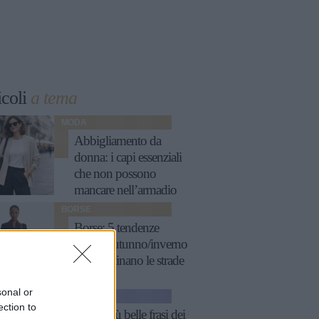
icoli
a tema
MODA
Abbigliamento da
donna: i capi essenziali
che non possono
mancare nell’armadio
BORSE
Borse: 5 tendenze
chiave autunno/inverno
che dominano le strade
sonal or
GOSSIP
ection to
Le 10 più belle frasi dei