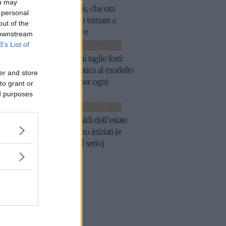
ou may
The Oasis, che ora
 personal
possiamo tornare a
out of the
sentire live
 downstream
B’s List of
MODA
Reggiseni taglie forti:
guida pratica al modello
er and store
perfetto per ogni
to grant or
décolleté
ed purposes
SCARPE
Nike: i saldi dell’estate
2025 sono iniziati (e
fanno sul serio)