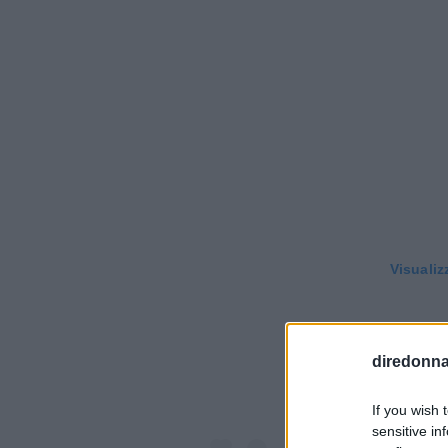
Visualiz
diredonna.
If you wish 
sensitive in