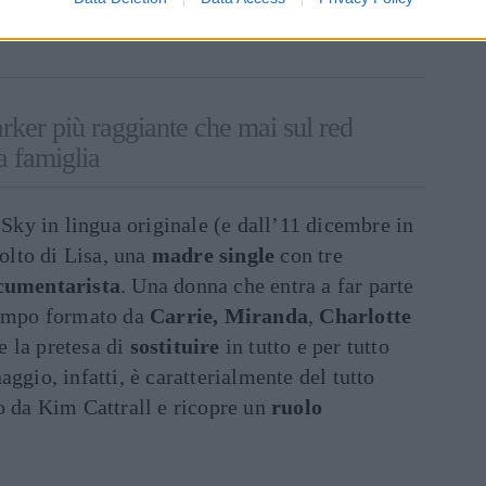
inua a leggere dopo la pubblicità
rker più raggiante che mai sul red
a famiglia
 Sky in lingua originale (e dall’11 dicembre in
volto di Lisa, una
madre single
con tre
cumentarista
. Una donna che entra a far parte
tempo formato da
Carrie,
Miranda
,
Charlotte
e la pretesa di
sostituire
in tutto e per tutto
ggio, infatti, è caratterialmente del tutto
o da Kim Cattrall e ricopre un
ruolo