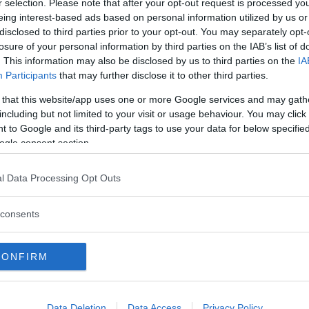
r selection. Please note that after your opt-out request is processed y
eing interest-based ads based on personal information utilized by us or
disclosed to third parties prior to your opt-out. You may separately opt-
losure of your personal information by third parties on the IAB’s list of
. This information may also be disclosed by us to third parties on the
IA
Participants
that may further disclose it to other third parties.
 da nicoleariparker (@nicoleariparker)
 that this website/app uses one or more Google services and may gath
including but not limited to your visit or usage behaviour. You may click 
r
, che all’interno della serie interpreta un
 to Google and its third-party tags to use your data for below specifi
Lisa Todd Wexley
. E, in occasione della
ogle consent section.
at..
. a New York, l’attrice ha illuminato il
era
luce pura
. Un
minidress
firmato
CD
l Data Processing Opt Outs
erto di maxi
paillettes
dorate, con dettagli
consents
d un
cappotto
nero di
Oscar de la Renta
,
 dettagli in tulle. Con questo look, completato
e da gioielli
Cartier
, l’attrice ha incantato
CONFIRM
Data Deletion
Data Access
Privacy Policy