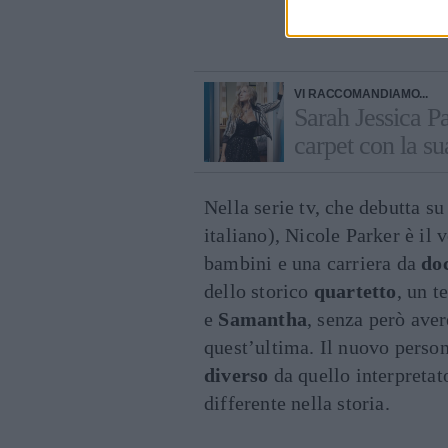
Cont
VI RACCOMANDIAMO...
Sarah Jessica Pa
carpet con la su
Nella serie tv, che debutta su
italiano), Nicole Parker è il 
bambini e una carriera da
do
dello storico
quartetto
, un 
e
Samantha
, senza però aver
quest’ultima. Il nuovo persona
diverso
da quello interpretat
differente nella storia.