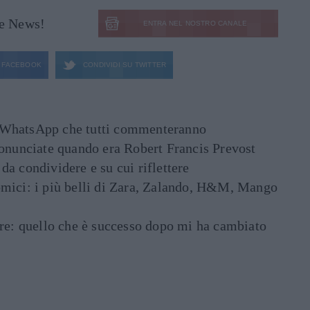
le News!
ENTRA NEL NOSTRO CANALE
FACEBOOK
CONDIVIDI SU
TWITTER
ati WhatsApp che tutti commenteranno
ronunciate quando era Robert Francis Prevost
e da condividere e su cui riflettere
mici: i più belli di Zara, Zalando, H&M, Mango
are: quello che è successo dopo mi ha cambiato