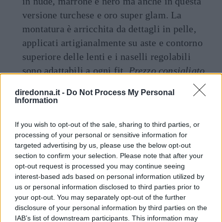
in nude, marrone e nero ma anche in questa
versione turchese e oro super glam. La
montatura è arricchita da dettagli in pelle,
applicati artigianalmente su aste e contorno
superiore delle lenti e i naselli regolabili
sono adattabili a ogni fit.
Prezzo consigliato
345 euro
diredonna.it -
Do Not Process My Personal
Information
Articolo originale pubblicato il 7 marzo 2020
If you wish to opt-out of the sale, sharing to third parties, or
processing of your personal or sensitive information for
Seguici anche su Google News!
targeted advertising by us, please use the below opt-out
section to confirm your selection. Please note that after your
ENTRA NEL NOSTRO CANALE
opt-out request is processed you may continue seeing
interest-based ads based on personal information utilized by
us or personal information disclosed to third parties prior to
CONDIVIDI SU
CONDIVIDI SU
CONDIVIDI SU
FACEBOOK
TWITTER
WHATSAPP
your opt-out. You may separately opt-out of the further
disclosure of your personal information by third parties on the
Ultime News
IAB’s list of downstream participants. This information may