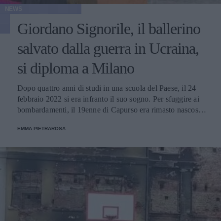
NEWS
Giordano Signorile, il ballerino
salvato dalla guerra in Ucraina,
si diploma a Milano
Dopo quattro anni di studi in una scuola del Paese, il 24
febbraio 2022 si era infranto il suo sogno. Per sfuggire ai
bombardamenti, il 19enne di Capurso era rimasto nascosto
in un garage fino al 4 marzo, quando era riuscito a tornare
EMMA PIETRAROSA
in Italia grazie a un'operazione dell'intelligence.