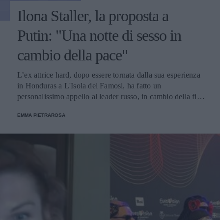
Ilona Staller, la proposta a
Putin: "Una notte di sesso in
cambio della pace"
L’ex attrice hard, dopo essere tornata dalla sua esperienza
in Honduras a L'Isola dei Famosi, ha fatto un
personalissimo appello al leader russo, in cambio della fine
della guerra. Il post accorato è stato pubblicato su
EMMA PIETRAROSA
Instagram e a corredo della caption, una serie di hashtag
che suggeriscono la libertà di espressione, e un mondo
migliore fatto di amore tra popoli.