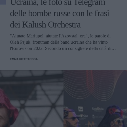
Ucraina, le foto su Telegram
delle bombe russe con le frasi
dei Kalush Orchestra
"Aiutate Mariupol, aiutate l'Azovstal, ora", le parole di
Oleh Psjuk, frontman della band ucraina che ha vinto
l'Eurovision 2022. Secondo un consigliere della città di
Mariupol, la stessa frase è stata scritta su alcuni ordigni
EMMA PIETRAROSA
dell'esercito russo.