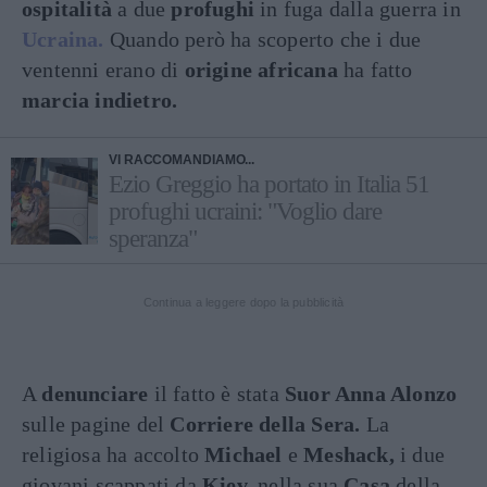
ospitalità
a due
profughi
in fuga dalla guerra in
Ucraina.
Quando però ha scoperto che i due
ventenni erano di
origine africana
ha fatto
marcia indietro.
VI RACCOMANDIAMO...
Ezio Greggio ha portato in Italia 51
profughi ucraini: "Voglio dare
speranza"
Continua a leggere dopo la pubblicità
A
denunciare
il fatto è stata
Suor Anna Alonzo
sulle pagine del
Corriere della Sera.
La
religiosa ha accolto
Michael
e
Meshack,
i due
giovani scappati da
Kiev,
nella sua
Casa
della