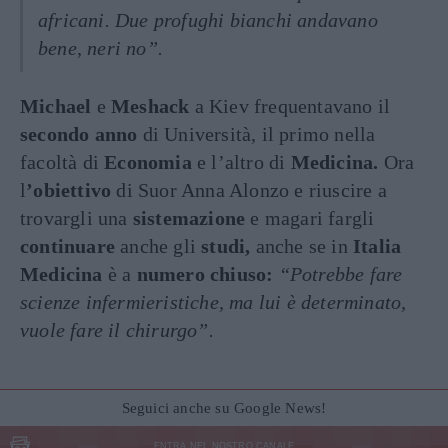
africani. Due profughi bianchi andavano
bene, neri no”.
Michael
e
Meshack
a Kiev frequentavano il
secondo anno
di Università, il primo nella
facoltà di
Economia
e l’altro di
Medicina.
Ora
l
’obiettivo
di Suor Anna Alonzo e riuscire a
trovargli una
sistemazione
e magari fargli
continuare
anche gli
studi,
anche se in
Italia
Medicina
è a
numero chiuso:
“Potrebbe fare
scienze infermieristiche, ma lui è determinato,
vuole fare il chirurgo”.
Seguici anche su Google News!
ENTRA NEL NOSTRO CANALE