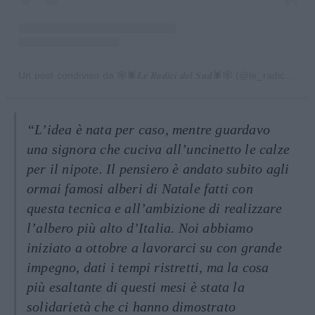
Un post condiviso da 🕸️🕷️𝑳𝒆 𝑹𝒂𝒅𝒊𝒄𝒊 𝒅𝒆𝒍 𝑺𝒖𝒅🕷️🕸️ (@le_radici_del_sud)
“L’idea è nata per caso, mentre guardavo
una signora che cuciva all’uncinetto le calze
per il nipote. Il pensiero è andato subito agli
ormai famosi alberi di Natale fatti con
questa tecnica e all’ambizione di realizzare
l’albero più alto d’Italia. Noi abbiamo
iniziato a ottobre a lavorarci su con grande
impegno, dati i tempi ristretti, ma la cosa
più esaltante di questi mesi è stata la
solidarietà che ci hanno dimostrato