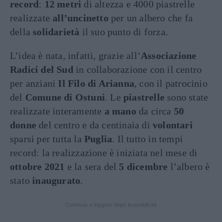
record
:
12 metri
di altezza e 4000 piastrelle
realizzate
all’uncinetto
per un albero che fa
della
solidarietà
il suo punto di forza.
L’idea è nata, infatti, grazie all’
Associazione
Radici del Sud
in collaborazione con il centro
per anziani
Il Filo di Arianna
, con il patrocinio
del
Comune di Ostuni
. Le
piastrelle
sono state
realizzate interamente
a mano
da circa
50
donne
del centro e da centinaia di
volontari
sparsi per tutta la
Puglia
. Il tutto in tempi
record: la realizzazione è iniziata nel mese di
ottobre 2021
e la sera del
5 dicembre
l’albero è
stato
inaugurato
.
Continua a leggere dopo la pubblicità