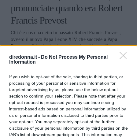
pronunciate quando era Robert
Francis Prevost
Chi è e cosa ha detto in passato Robert Francis Prevost,
ovvero il nuovo Papa Leone XIV che succede a Papa
Francesco I: le citazioni su migranti, ambiente, diritti e
fede.
diredonna.it -
Do Not Process My Personal
PERDITA DURANGO
Information
If you wish to opt-out of the sale, sharing to third parties, or
processing of your personal or sensitive information for
targeted advertising by us, please use the below opt-out
section to confirm your selection. Please note that after your
opt-out request is processed you may continue seeing
interest-based ads based on personal information utilized by
us or personal information disclosed to third parties prior to
your opt-out. You may separately opt-out of the further
disclosure of your personal information by third parties on the
IAB’s list of downstream participants. This information may