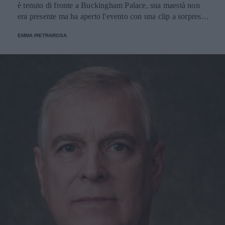
è tenuto di fronte a Buckingham Palace, sua maestà non
era presente ma ha aperto l'evento con una clip a sorpresa
e con un ospite d'eccezione: il personaggio della letteratura
EMMA PIETRAROSA
inglese per bambini creato da Michael Bond.