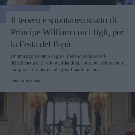
NEWS
Il tenero e spontaneo scatto di
Principe William con i figli, per
la Festa del Papà
Un'immagine colma di goia, lontano dalla serietà
dell'etichetta che, solo guardandola, sprigiona sentimenti di
complicità familiare e allegria. I bambini sono
spontaneamente sorridenti e sembrano infatti non risentire
EMMA PIETRAROSA
dell’atmosfera spesso austera che circonda la corte inglese.