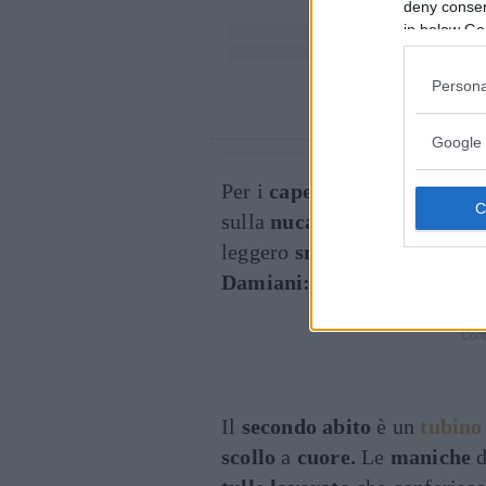
deny consent
in below Go
Persona
Un post condiviso d
Google 
Per i
capelli
la showgirl ha p
sulla
nuca,
mentre per il
mak
leggero
smokey eyes.
I
punti
Damiani:
un paio di orecchini
Cont
Il
secondo abito
è un
tubino
scollo
a
cuore.
Le
maniche
d