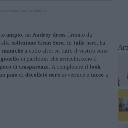
inua a leggere dopo la pubblicità
ito
ampio,
un
Audrey dress
firmato da
 alla
collezione Gran Sera.
In
tulle
nero, ha
Art
a maniche
a collo alto: su tutto il vestito sono
gioiello
in paillettes che arricchiscono il
gioco
di
trasparenze.
A completare il
look
 un
paio
di
décolleté nere
in vernice e
tacco
a