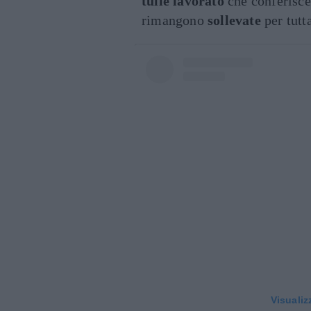
tulle lavorato
che conferisce
rimangono
sollevate
per tutt
Visualiz