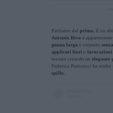
Cont
Partiamo dal
primo.
È un ab
Antonio Riva
e appartenente
gonna larga
e corpetto
senz
applicati fiori
e
lavorazioni 
tessuto creando un
elegante 
Federica Panicucci ha scelto
spillo.