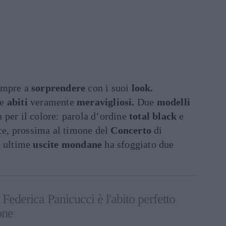
empre a
sorprendere
con i suoi
look.
ue
abiti
veramente
meravigliosi.
Due
modelli
 per il colore: parola d’ordine
total black
e
ce, prossima al timone del
Concerto
di
e ultime
uscite mondane
ha sfoggiato due
i Federica Panicucci è l'abito perfetto
one