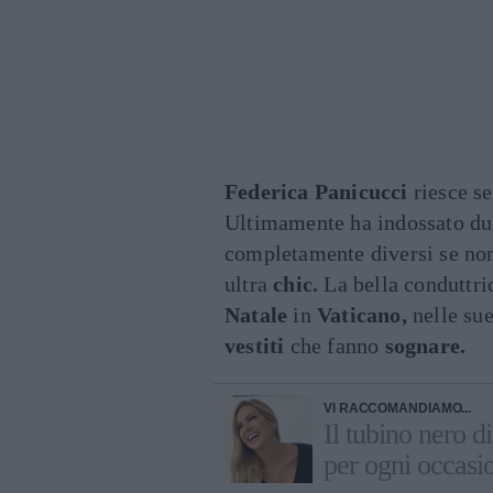
Federica Panicucci
riesce s
Ultimamente ha indossato d
completamente diversi se non
ultra
chic.
La bella conduttri
Natale
in
Vaticano,
nelle su
vestiti
che fanno
sognare.
VI RACCOMANDIAMO...
Il tubino nero d
per ogni occasi