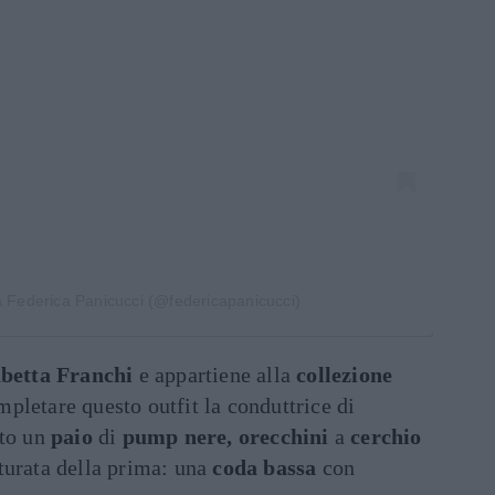
a Federica Panicucci (@federicapanicucci)
abetta Franchi
e appartiene alla
collezione
pletare questo outfit la conduttrice di
ito un
paio
di
pump nere, orecchini
a
cerchio
turata della prima: una
coda bassa
con