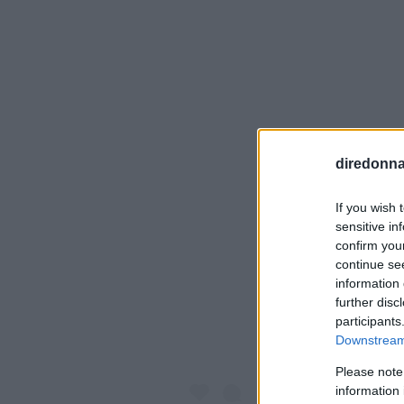
diredonna.
If you wish 
sensitive in
Visualiz
confirm you
continue se
information 
further disc
participants
Downstream 
Please note
information 