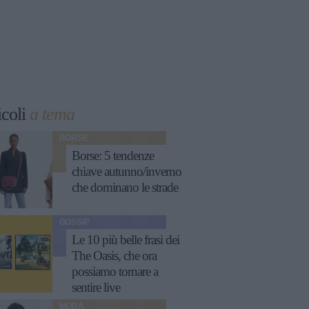
icoli
a tema
BORSE
Borse: 5 tendenze
chiave autunno/inverno
che dominano le strade
GOSSIP
Le 10 più belle frasi dei
The Oasis, che ora
possiamo tornare a
sentire live
MODA