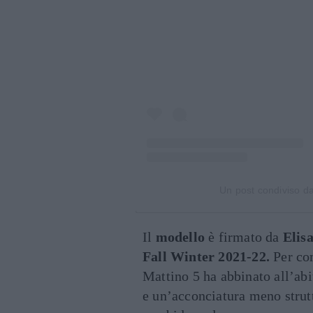
Un post condiviso d
Il
modello
è firmato da
Elis
Fall Winter 2021-22.
Per com
Mattino 5 ha abbinato all’ab
e un’acconciatura meno strut