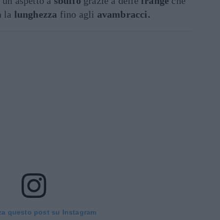
 un aspetto a
sbuffo
grazie a delle
frange
che
a la
lunghezza
fino agli
avambracci.
za questo post su Instagram