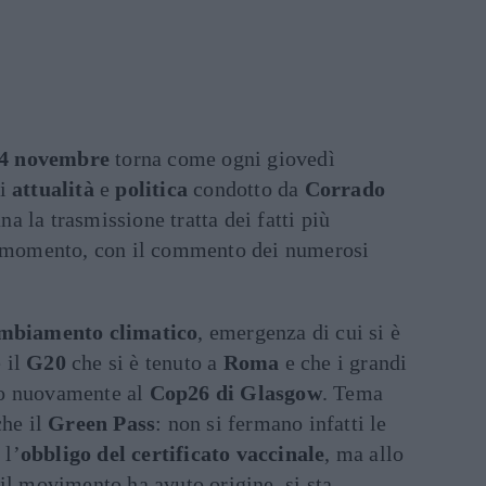
4 novembre
torna come ogni giovedì
di
attualità
e
politica
condotto da
Corrado
a la trasmissione tratta dei fatti più
el momento, con il commento dei numerosi
mbiamento climatico
, emergenza di cui si è
 il
G20
che si è tenuto a
Roma
e che i grandi
do nuovamente al
Cop26 di Glasgow
. Tema
che il
Green Pass
: non si fermano infatti le
 l’
obbligo del certificato vaccinale
, ma allo
 il movimento ha avuto origine, si sta