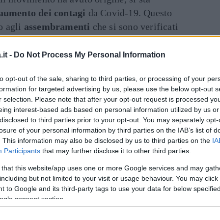
aumento dei contagi
da Covid-19. Questo
o agli
assembramenti
che si sono verificati
il prefetto a
vietare le manifestazioni
in
it -
Do Not Process My Personal Information
Art
to opt-out of the sale, sharing to third parties, or processing of your per
inua a leggere dopo la pubblicità
formation for targeted advertising by us, please use the below opt-out s
r selection. Please note that after your opt-out request is processed y
eing interest-based ads based on personal information utilized by us or
disclosed to third parties prior to your opt-out. You may separately opt-
losure of your personal information by third parties on the IAB’s list of
 Non è l'Arena, in onda su La7 il 3
. This information may also be disclosed by us to third parties on the
IA
Participants
that may further disclose it to other third parties.
 that this website/app uses one or more Google services and may gath
sono
Gianluigi Paragone
, Senatore e
including but not limited to your visit or usage behaviour. You may click 
 to Google and its third-party tags to use your data for below specifi
à di Milano alle elezioni amministrative
ogle consent section.
ore di microbiologia dell’Università di