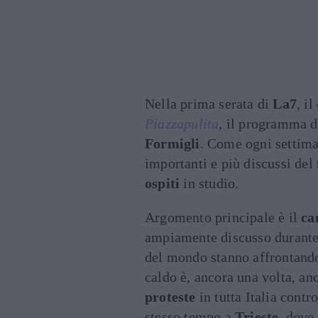
Nella prima serata di
La7
, il
Piazzapulita
, il programma 
Formigli
. Come ogni settiman
importanti e più discussi d
ospiti
in studio.
Argomento principale è il
ca
ampiamente discusso durante
del mondo stanno affrontan
caldo è, ancora una volta, an
proteste
in tutta Italia contro
stesso tempo a
Trieste
, dove