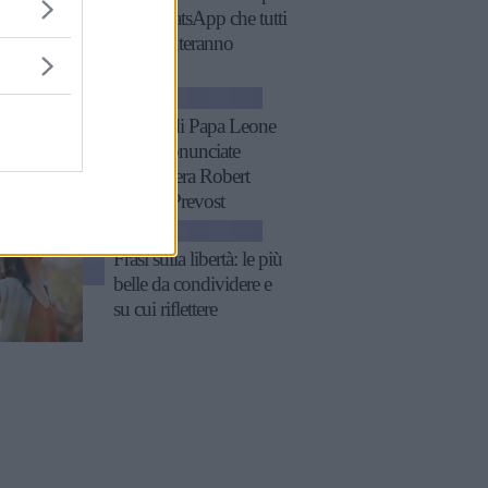
stati WhatsApp che tutti
commenteranno
ATTUALITÀ
11 frasi di Papa Leone
XIV, pronunciate
quando era Robert
Francis Prevost
ATTUALITÀ
Frasi sulla libertà: le più
belle da condividere e
su cui riflettere