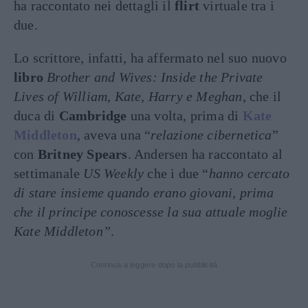
ha raccontato nei dettagli il
flirt
virtuale tra i
due.
Lo scrittore, infatti, ha affermato nel suo nuovo
libro
Brother and Wives: Inside the Private
Lives of William, Kate, Harry e Meghan
, che il
duca di
Cambridge
una volta, prima di
Kate
Middleton
, aveva una “
relazione cibernetica
”
con
Britney Spears
. Andersen ha raccontato al
settimanale
US Weekly
che i due “
hanno cercato
di stare insieme quando erano giovani, prima
che il principe conoscesse la sua attuale moglie
Kate Middleton”
.
Continua a leggere dopo la pubblicità