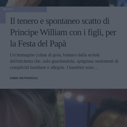
NEWS
Il tenero e spontaneo scatto di
Principe William con i figli, per
la Festa del Papà
Un'immagine colma di goia, lontano dalla serietà
dell'etichetta che, solo guardandola, sprigiona sentimenti di
complicità familiare e allegria. I bambini sono
spontaneamente sorridenti e sembrano infatti non risentire
EMMA PIETRAROSA
dell’atmosfera spesso austera che circonda la corte inglese.