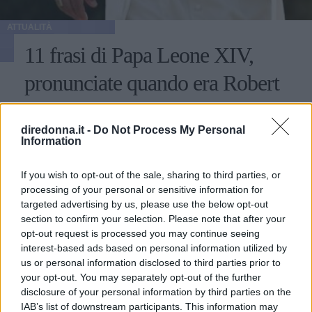
ATTUALITÀ
11 frasi di Papa Leone XIV,
pronunciate quando era Robert
Francis Prevost
diredonna.it -
Do Not Process My Personal
Chi è e cosa ha detto in passato Robert Francis Prevost,
Information
ovvero il nuovo Papa Leone XIV che succede a Papa
Francesco I: le citazioni su migranti, ambiente, diritti e
If you wish to opt-out of the sale, sharing to third parties, or
fede.
processing of your personal or sensitive information for
PERDITA DURANGO
targeted advertising by us, please use the below opt-out
section to confirm your selection. Please note that after your
opt-out request is processed you may continue seeing
interest-based ads based on personal information utilized by
us or personal information disclosed to third parties prior to
your opt-out. You may separately opt-out of the further
disclosure of your personal information by third parties on the
IAB’s list of downstream participants. This information may