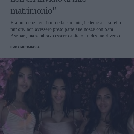
matrimonio"
Era noto che i genitori della cantante, insieme alla sorella
minore, non avessero preso parte alle nozze con Sam
Asghari, ma sembrava essere capitato un destino diverso al
primogenito della famiglia. La sposa è tornata su Instagram
EMMA PIETRAROSA
a dire la verità.