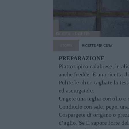
RICETTA
RICETTE
STORIA
RICETTE PER CENA
PREPARAZIONE
Piatto tipico calabrese, le al
anche fredde. È una ricetta di
Pulite le alici: tagliate la te
ed asciugatele.
Ungete una teglia con olio e d
Conditele con sale, pepe, una 
Cospargete di origano o prezz
d’aglio. Se il sapore forte de