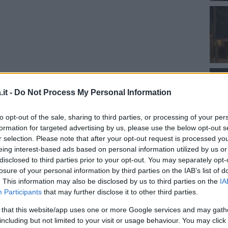
e anche acciughe) sono di mare, ma si trovano
it -
Do Not Process My Personal Information
i. Se sono fresche, contengono 182 mg di
 parte di quella categoria di pesci che viene
to opt-out of the sale, sharing to third parties, or processing of your per
formation for targeted advertising by us, please use the below opt-out s
pesce di piccola rete, quindi, che sembra più
r selection. Please note that after your opt-out request is processed y
e. Parliamo del pesce azzurro che costa meno,
eing interest-based ads based on personal information utilized by us or
piamo rosolarlo, imbrogliarlo, trattarlo
disclosed to third parties prior to your opt-out. You may separately opt-
losure of your personal information by third parties on the IAB’s list of
irlo un piatto povero, ma non certamente di
. This information may also be disclosed by us to third parties on the
IA
 si possono preparare anche le sarde, purché
Participants
that may further disclose it to other third parties.
 that this website/app uses one or more Google services and may gath
including but not limited to your visit or usage behaviour. You may click 