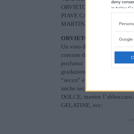
deny consent
ORVIETO
in below Go
PIAVE CABERNET GRAVINA 
MARTINA FRANCA
Persona
ORVIETO
Google 
Un vino di fama internazional
comune di Orvieto, in provinc
profumo: accentuato e caratt
gradazione alcolica 12/12,5° 
“secco” è consigliabile con un
anche secche, ma principa
DOLCE, mentre l’abboccat
GELATINE, ecc:
Cont