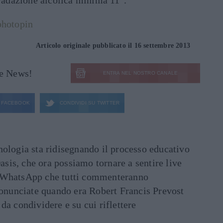
gradazione alcolica minima 11°.
photopin
Articolo originale pubblicato il 16 settembre 2013
le News!
ENTRA NEL NOSTRO CANALE
FACEBOOK
CONDIVIDI SU
TWITTER
ecnologia sta ridisegnando il processo educativo
asis, che ora possiamo tornare a sentire live
ati WhatsApp che tutti commenteranno
ronunciate quando era Robert Francis Prevost
e da condividere e su cui riflettere