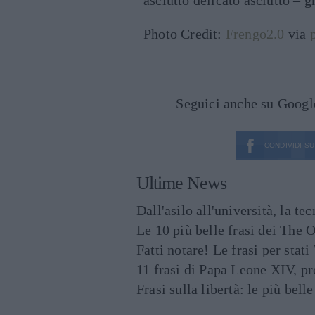
asciutto delicato asciutto – 
Photo Credit:
Frengo2.0
via
Seguici anche su Goog
CONDIVIDI SU
Ultime News
Dall'asilo all'università, la t
Le 10 più belle frasi dei The O
Fatti notare! Le frasi per st
11 frasi di Papa Leone XIV, p
Frasi sulla libertà: le più bell