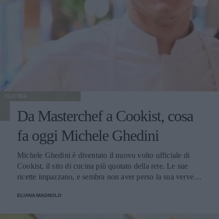
CUCINA
Da Masterchef a Cookist, cosa
fa oggi Michele Ghedini
Michele Ghedini è diventato il nuovo volto ufficiale di
Cookist, il sito di cucina più quotato della rete. Le sue
ricette impazzano, e sembra non aver perso la sua verve
dopo la sua eliminazione a Masterchef... Anzi, ci stà
ELIANA MAGNOLO
veramente stupendo.