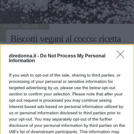
RICETTA
RICETTE
Biscotti vegani al cocco: ricetta
light
diredonna.it -
Do Not Process My Personal
Information
I biscotti vegani al cocco sono dei dolcetti molto facili da
realizzare, con pochissimi ingredienti, privi di qualsiasi
If you wish to opt-out of the sale, sharing to third parties, or
ingrediente di origine animale, e hanno una consistenza
processing of your personal or sensitive information for
friabile all'interno e croccante all'esterno. Ideali da servire
targeted advertising by us, please use the below opt-out
MARTINA PARENZAN
durante l'ora del tè o come pasticcino per accompagnare il
section to confirm your selection. Please note that after your
caffè, se ben conservati in una scatola di latta durano a
opt-out request is processed you may continue seeing
lungo. La farina di cocco è spesso utilizzata in pasticceria,
Può interessarti anche
interest-based ads based on personal information utilized by
in particolare quella vegana, per la realizzazione di dolci,
us or personal information disclosed to third parties prior to
biscotti e prodotti da forno. Per realizzare questi biscotti
your opt-out. You may separately opt-out of the further
utilizzate un olio leggero e dal gusto neutro come quello di
disclosure of your personal information by third parties on the
girasole o di riso, inoltre è importante non superiate il
IAB’s list of downstream participants. This information may