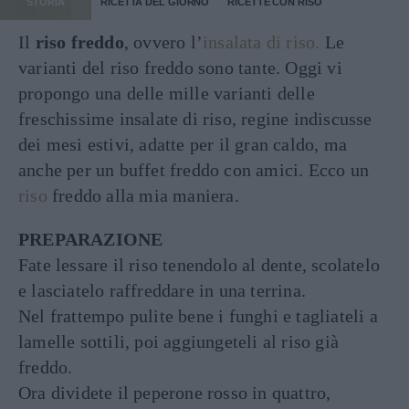
STORIA
RICETTA DEL GIORNO
RICETTE CON RISO
Il
riso freddo
, ovvero l’
insalata di riso.
Le
varianti del riso freddo sono tante. Oggi vi
propongo una delle mille varianti delle
freschissime insalate di riso, regine indiscusse
dei mesi estivi, adatte per il gran caldo, ma
anche per un buffet freddo con amici. Ecco un
riso
freddo alla mia maniera.
PREPARAZIONE
Fate lessare il riso tenendolo al dente, scolatelo
e lasciatelo raffreddare in una terrina.
Nel frattempo pulite bene i funghi e tagliateli a
lamelle sottili, poi aggiungeteli al riso già
freddo.
Ora dividete il peperone rosso in quattro,