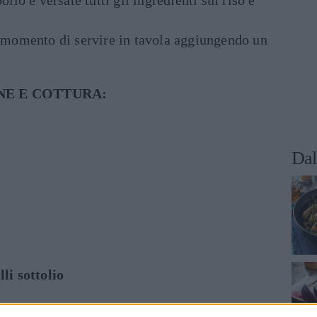
ollo e versate tutti gli ingredienti sul riso e
l momento di servire in tavola aggiungendo un
NE E COTTURA:
Dal
lli sottolio