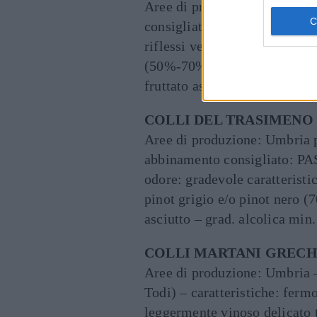
Aree di produzione: Umbria p
consigliato: PASTO LEGGERO 
riflessi verdognoli – odore: g
(50%-70%) grechetto (10%-30
fruttato asciutto – grad. alco
COLLI DEL TRASIMENO
Aree di produzione: Umbria p
abbinamento consigliato: PA
odore: gradevole caratteristi
pinot grigio e/o pinot nero 
asciutto – grad. alcolica min.
COLLI MARTANI GRECHETTO
Aree di produzione: Umbria 
Todi) – caratteristiche: fermo
leggermente vinoso delicato 