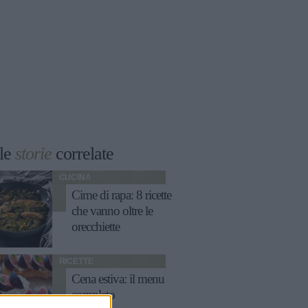
le
storie
correlate
CUCINA
Cime di rapa: 8 ricette
che vanno oltre le
orecchiette
RICETTE
Cena estiva: il menu
completo