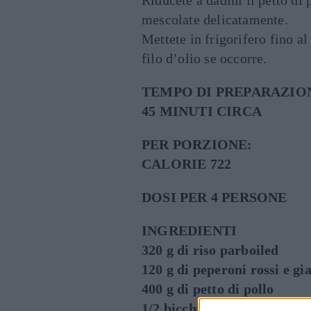
Riducete a dadini il petto di p
mescolate delicatamente.
Mettete in frigorifero fino a
filo d’olio se occorre.
TEMPO DI PREPARAZIO
45 MINUTI CIRCA
PER PORZIONE:
CALORIE 722
DOSI PER 4 PERSONE
INGREDIENTI
320 g di riso parboiled
120 g di peperoni rossi e gia
400 g di petto di pollo
1/2 bicchiere di vino bianco