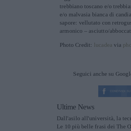
trebbiano toscano e/o trebbia
e/o malvasia bianca di candi
sapore: vellutato con retrog
armonico – asciutto/abboccato
Photo Credit:
lucadea
via
pho
Seguici anche su Goog
CONDIVIDI SU
Ultime News
Dall'asilo all'università, la t
Le 10 più belle frasi dei The O