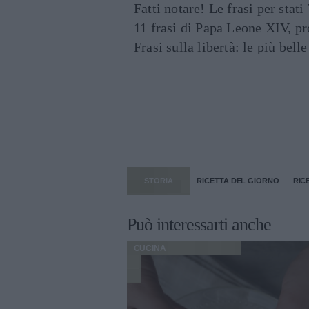
Fatti notare! Le frasi per st
11 frasi di Papa Leone XIV, p
Frasi sulla libertà: le più bell
STORIA
RICETTA DEL GIORNO
RIC
Può interessarti anche
CUCINA