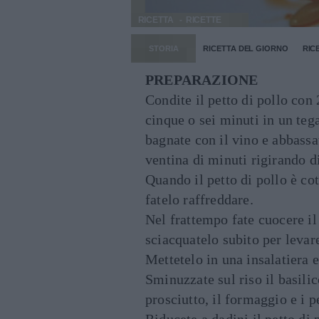
RICETTA
RICETTE
STORIA
RICETTA DEL GIORNO
RIC
PREPARAZIONE
Condite il petto di pollo con 
cinque o sei minuti in un te
bagnate con il vino e abbassa
ventina di minuti rigirando di
Quando il petto di pollo è co
fatelo raffreddare.
Nel frattempo fate cuocere il
sciacquatelo subito per levar
Mettetelo in una insalatiera 
Sminuzzate sul riso il basilico
prosciutto, il formaggio e i p