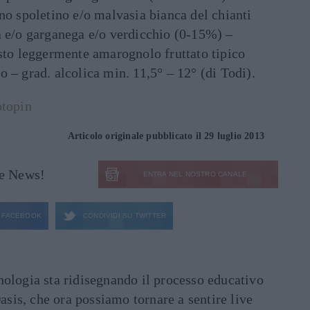
no spoletino e/o malvasia bianca del chianti
a e/o garganega e/o verdicchio (0-15%) –
usto leggermente amarognolo fruttato tipico
 – grad. alcolica min. 11,5° – 12° (di Todi).
topin
Articolo originale pubblicato il 29 luglio 2013
le News!
ENTRA NEL NOSTRO CANALE
FACEBOOK
CONDIVIDI SU
TWITTER
ecnologia sta ridisegnando il processo educativo
asis, che ora possiamo tornare a sentire live