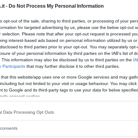
it -
Do Not Process My Personal Information
una sola fetta
to opt-out of the sale, sharing to third parties, or processing of your per
ttolio
formation for targeted advertising by us, please use the below opt-out s
olio extravergine d’oliva
r selection. Please note that after your opt-out request is processed y
eing interest-based ads based on personal information utilized by us or
disclosed to third parties prior to your opt-out. You may separately opt-
 limone
losure of your personal information by third parties on the IAB’s list of
. This information may also be disclosed by us to third parties on the
IA
Participants
that may further disclose it to other third parties.
 that this website/app uses one or more Google services and may gath
SPUMANTE CLASSICO
including but not limited to your visit or usage behaviour. You may click 
 to Google and its third-party tags to use your data for below specifi
anche di Todi) (asciutto/abboccato)
ogle consent section.
inua a leggere dopo la pubblicità
l Data Processing Opt Outs
consents