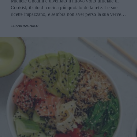
Michele Ghedini è diventato il nuovo volto ufficiale di
Cookist, il sito di cucina più quotato della rete. Le sue
ricette impazzano, e sembra non aver perso la sua verve
dopo la sua eliminazione a Masterchef... Anzi, ci stà
ELIANA MAGNOLO
veramente stupendo.