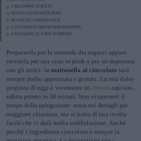
1 BICCHIERE DI ACETO
30 G DI CACAO IN POLVERE
60 G DI ZUCCHERO A VELO
2 CUCCHIAI DI OLIO DI SEMI INSAPORE
CALCOLARE LE 3 ORE DI RIPOSO
Preparatela per la merenda dei ragazzi oppure
servitela per una cena in piedi o per un dopocena
con gli amici: la
mattonella al cioccolato
sarà
sempre molto apprezzata e gustata. La mia dolce
proposta di oggi è veramente un
dessert
squisito,
subito pronto in 30 minuti. Non vi spaventi il
tempo della spiegazione: entra nei dettagli per
maggiore chiarezza, ma si tratta di una ricetta
facile che vi darà molta soddisfazione. Anche
perché l’ingrediente cioccolato è sempre la
maggiore attrattiva. La decorazione con i