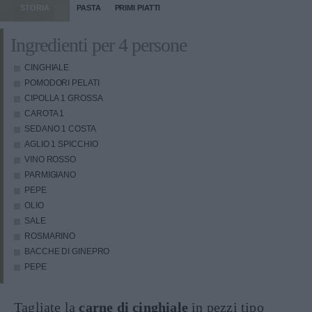
STORIA
PASTA
PRIMI PIATTI
Ingredienti per 4 persone
CINGHIALE
POMODORI PELATI
CIPOLLA
1 GROSSA
CAROTA
1
SEDANO
1 COSTA
AGLIO
1 SPICCHIO
VINO ROSSO
PARMIGIANO
PEPE
OLIO
SALE
ROSMARINO
BACCHE DI GINEPRO
PEPE
Tagliate la
carne di cinghiale
in pezzi tipo