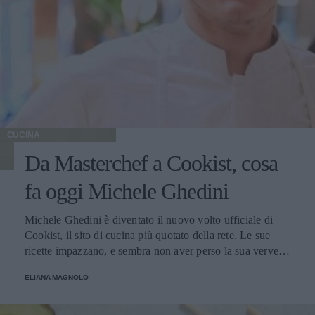
CUCINA
Da Masterchef a Cookist, cosa
fa oggi Michele Ghedini
Michele Ghedini è diventato il nuovo volto ufficiale di
Cookist, il sito di cucina più quotato della rete. Le sue
ricette impazzano, e sembra non aver perso la sua verve
dopo la sua eliminazione a Masterchef... Anzi, ci stà
ELIANA MAGNOLO
veramente stupendo.