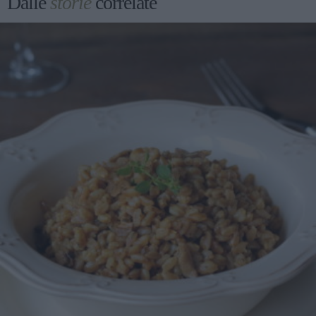
Dalle
storie
correlate