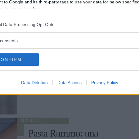
 to Google and its third-party tags to use your data for below specifi
ogle consent section.
CUCINA
l Data Processing Opt Outs
Le 10 migliori paste
integrali
consents
Biologiche o artigianali, sono ricche di
CONFIRM
fibre e proteine, perfette per una dieta sana
e equilibrata: ecco i brand che non possono
mancare sulle nostre tavole.
ELEONORA D'UFFIZI
Data Deletion
Data Access
Privacy Policy
CUCINA
Pasta Rummo: una