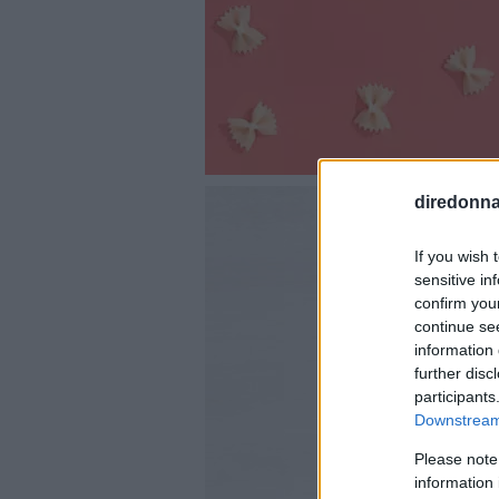
diredonna.
If you wish 
sensitive in
confirm you
continue se
information 
further disc
participants
Downstream 
Please note
information 