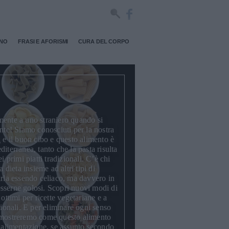
RNO
FRASI E AFORISMI
CURA DEL CORPO
mente a uno straniero quando si
nte! Siamo conosciuti per la nostra
i
e il buon cibo e questo alimento è
iterranea, tanto che la pasta risulta
ei
primi piatti
tradizionali. C’è chi
a dieta insieme ad altri tipi di
irla essendo celiaco, ma davvero in
sserne golosi. Scopri nuovi modi di
 ottimi per
ricette vegetariane
e a
zionali. E per eliminare ogni senso
i mostreremo come questo alimento
a alimentazione
, se assunto secondo