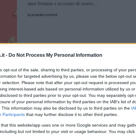
anni Settanta e accusato di essere
cancerogeno.
ELEONORA D'UFFIZI
CUCINA
it -
Do Not Process My Personal Information
Le migliori paste
to opt-out of the sale, sharing to third parties, or processing of your per
gluten free
formation for targeted advertising by us, please use the below opt-out s
r selection. Please note that after your opt-out request is processed y
eing interest-based ads based on personal information utilized by us or
Dalla redazione una selezione attenta di
disclosed to third parties prior to your opt-out. You may separately opt-
prodotti gluten free di qualità che arrivano
losure of your personal information by third parties on the IAB’s list of
da brand specializzati e main stream.
. This information may also be disclosed by us to third parties on the
IA
Participants
that may further disclose it to other third parties.
ELEONORA D'UFFIZI
 that this website/app uses one or more Google services and may gath
including but not limited to your visit or usage behaviour. You may click 