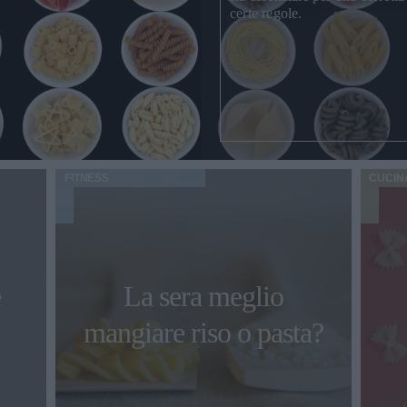
certe regole.
FITNESS
CUCIN
e
La sera meglio
mangiare riso o pasta?