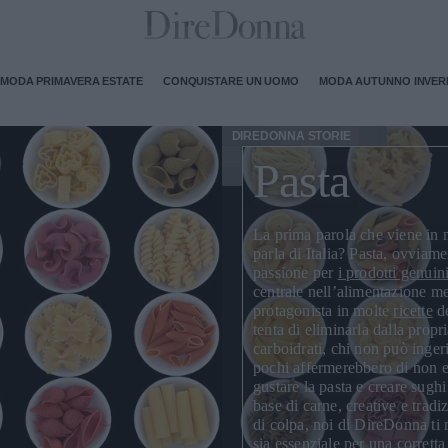
MODA PRIMAVERA ESTATE
CONQUISTARE UN UOMO
MODA AUTUNNO INVE
DIREDONNA STORIE
Pasta
La prima parola che viene in 
parla di Italia?
Pasta
, ovviame
passione per
i prodotti genuin
centrale nell’alimentazione med
protagonista in molte
ricette
d
tenta di eliminarla dalla propri
carboidrati
, chi non può inger
pochi affermerebbero di non e
gustare la pasta e creare sughi
base di carne, creative e tradi
di colpa, noi di DireDonna t
sia
essenziale per una corrett