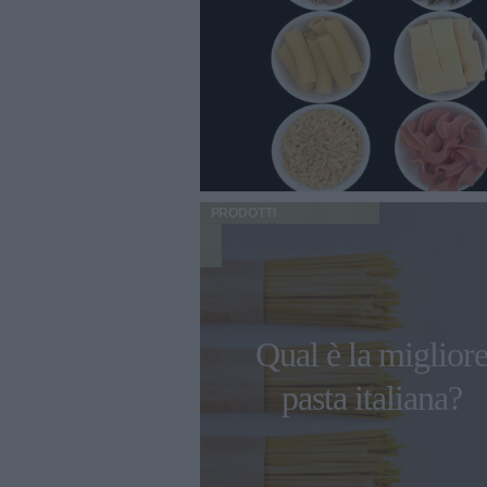
PRODOTTI
Qual è la miglior
pasta italiana?