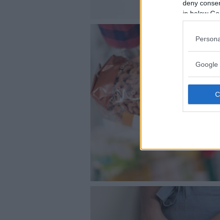
deny consent
in below Go
Persona
Google 