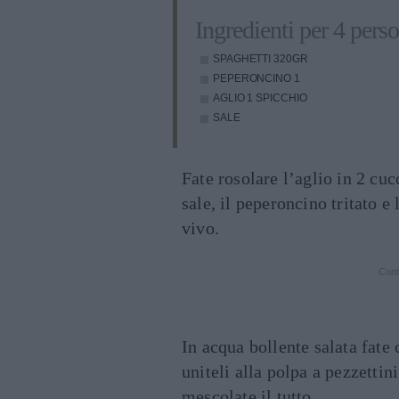
Ingredienti per 4 pers
SPAGHETTI
320GR
PEPERONCINO
1
AGLIO
1 SPICCHIO
SALE
Fate rosolare l’aglio in 2 cuc
sale, il peperoncino tritato e
vivo.
Cont
In acqua bollente salata fate 
uniteli alla polpa a pezzettin
mescolate il tutto.