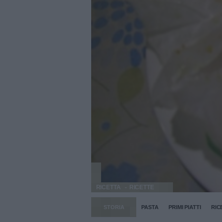
RICETTA
RICETTE
STORIA
PASTA
PRIMI PIATTI
RIC