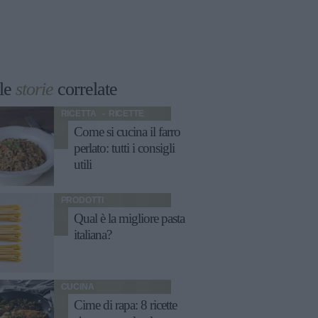
le
storie
correlate
RICETTA
RICETTE
Come si cucina il farro
perlato: tutti i consigli
utili
PRODOTTI
Qual è la migliore pasta
italiana?
CUCINA
Cime di rapa: 8 ricette