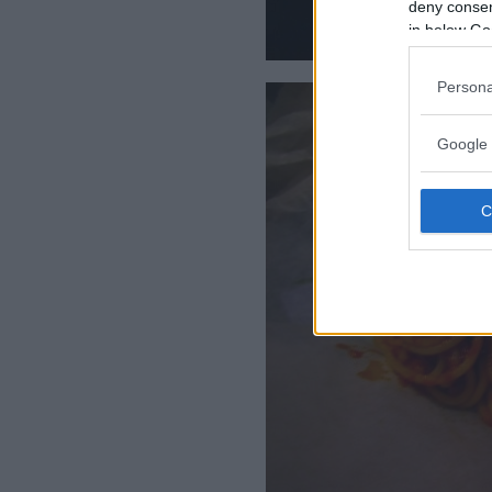
deny consent
in below Go
Persona
Google 