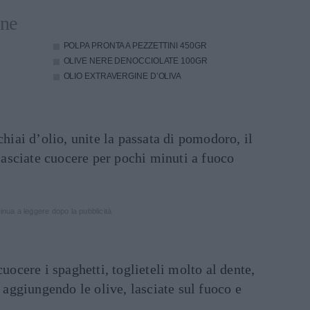
one
POLPA PRONTA A PEZZETTINI
450GR
OLIVE NERE DENOCCIOLATE
100GR
OLIO EXTRAVERGINE D’OLIVA
chiai d’olio, unite la passata di pomodoro, il
 lasciate cuocere per pochi minuti a fuoco
inua a leggere dopo la pubblicità
cuocere i spaghetti, toglieteli molto al dente,
i aggiungendo le olive, lasciate sul fuoco e