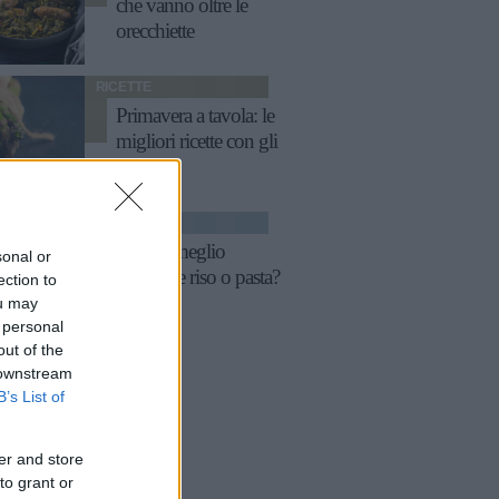
che vanno oltre le
orecchiette
RICETTE
Primavera a tavola: le
migliori ricette con gli
asparagi
FITNESS
La sera meglio
sonal or
mangiare riso o pasta?
ection to
ou may
 personal
out of the
 downstream
B’s List of
er and store
to grant or