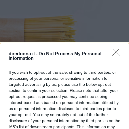
Presto detto. Il farro è un cereale antichissimo, che si
presenta in natura “vestito” di una pellicola esterna
chiamata glumetta, ricca di fibre, ma anche di vitamine e
minerali. Con questa pellicola, il cereale è molto nutriente,
ma deve anche subire una cottura particolarmente lunga.
Per questo in commercio si trovano due varianti più
diffuse, il farro decorticato e il farro perlato. Il primo è solo
privo della glumetta; il secondo è sottoposto a un ulteriore
processo di raffinazione, simile a quello del riso e
diredonna.it -
Do Not Process My Personal
dell’orzo. I chicchi del farro, dopo la perlatura, appaiono
Information
più chiari, sono più digeribili e cuociono in fretta. Farro
perlato: proprietà, calorie e valori nutrizionali Il farro,
If you wish to opt-out of the sale, sharing to third parties, or
anche quello perlato, contiene glutine, e dunque non è
processing of your personal or sensitive information for
adatto a una dieta per celiaci. Le sue caratteristiche sono
targeted advertising by us, please use the below opt-out
simili a quelle del frumento. Generalmente, 100 g di
section to confirm your selection. Please note that after your
prodotto offrono 352 calorie e: Grassi 1,7 g, di cui acidi
opt-out request is processed you may continue seeing
grassi saturi 0,4 g Carboidrati 71 g, di cui zuccheri 1,1 g
interest-based ads based on personal information utilized by
us or personal information disclosed to third parties prior to
Fibre 7 g Proteine 14 g Sale 0,06 g. Il farro è un potente
your opt-out. You may separately opt-out of the further
antiossidante, aiuta a regolare l’attività dell’intestino,
disclosure of your personal information by third parties on the
regala grazie alle fibre e alle proteine un senso di sazietà
IAB’s list of downstream participants. This information may
duraturo, fornisce carboidrati di buona qualità, che non