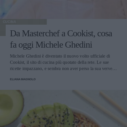
CUCINA
Da Masterchef a Cookist, cosa
fa oggi Michele Ghedini
Michele Ghedini è diventato il nuovo volto ufficiale di
Cookist, il sito di cucina più quotato della rete. Le sue
ricette impazzano, e sembra non aver perso la sua verve
dopo la sua eliminazione a Masterchef... Anzi, ci stà
ELIANA MAGNOLO
veramente stupendo.