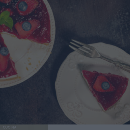
appassire un tritato di cipolla, sedano e carota,
aggiungendo pancetta frullata finché il grasso non si è
sciolto. Unite un bicchiere di passata di pomodoro e fate
insaporire per 5 minuti. Versate il farro e un litro di acqua
calda. Quando è quasi cotto aggiungete un barattolo di
ceci precotti, per metà interi e per metà passati. Mescolate
e servite il piatto caldo.
CUCINA