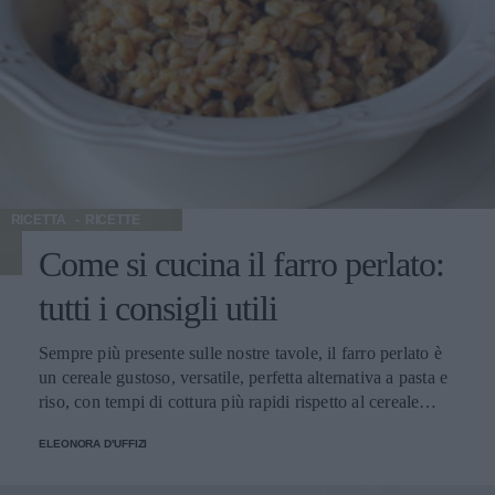
RICETTA
RICETTE
Come si cucina il farro perlato:
tutti i consigli utili
Sempre più presente sulle nostre tavole, il farro perlato è
un cereale gustoso, versatile, perfetta alternativa a pasta e
riso, con tempi di cottura più rapidi rispetto al cereale
integrale e poche calorie: dalla nostra redazione, tutti i
ELEONORA D'UFFIZI
consigli su come si cucina, con le ricette più sfiziose per
portarlo in tavola. Ma cos’è di preciso il farro perlato?