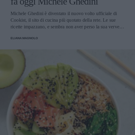
fa oggi Michele Ghedini
Michele Ghedini è diventato il nuovo volto ufficiale di
Cookist, il sito di cucina più quotato della rete. Le sue
ricette impazzano, e sembra non aver perso la sua verve
dopo la sua eliminazione a Masterchef... Anzi, ci stà
ELIANA MAGNOLO
veramente stupendo.